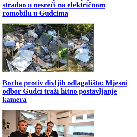
stradao u nesreći na električnom
romobilu u Gudcima
Borba protiv divljih odlagališta: Mjesni
odbor Gudci traži hitno postavljanje
kamera