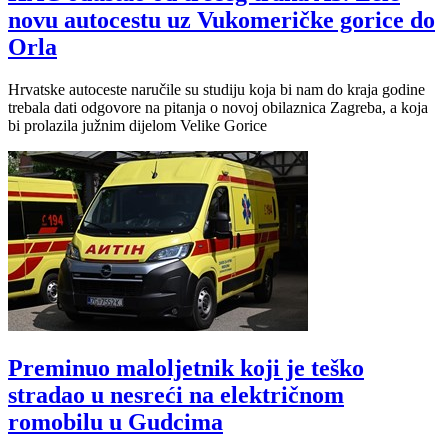
novu autocestu uz Vukomeričke gorice do
Orla
Hrvatske autoceste naručile su studiju koja bi nam do kraja godine
trebala dati odgovore na pitanja o novoj obilaznica Zagreba, a koja
bi prolazila južnim dijelom Velike Gorice
Preminuo maloljetnik koji je teško
stradao u nesreći na električnom
romobilu u Gudcima