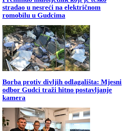
stradao u nesreći na električnom
romobilu u Gudcima
Borba protiv divljih odlagališta: Mjesni
odbor Gudci traži hitno postavljanje
kamera