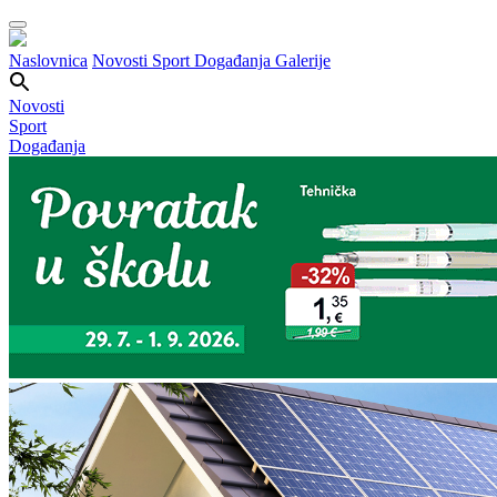
Naslovnica
Novosti
Sport
Događanja
Galerije
Novosti
Sport
Događanja