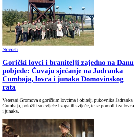
Novosti
Gorički lovci i branitelji zajedno na Danu
pobjede: Čuvaju sjećanje na Jadranka
Cumbaja, lovca i junaka Domovinskog
rata
Veterani Gromova s goričkim lovcima i obitelji pukovnika Jadranka
Cumbaja, položili su cvijeće i zapalili svijeće, te se pomolili za lovca
i junaka.