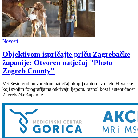
Novosti
Objektivom ispričajte priču Zagrebačke
županije: Otvoren natječaj "Photo
Zagreb County"
Već šestu godinu zaredom natječaj okuplja autore iz cijele Hrvatske
koji svojim fotografijama otkrivaju ljepotu, raznolikost i autentičnost
Zagrebačke županije.