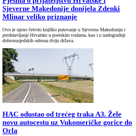
Pjesma o prijateljstvu Hrvatske i
Sjeverne Makedonije donijela Zdenki
Mlinar veliko priznanje
Ovo je njeno četvrto knjiško putovanje u Sjevernu Makedoniju i
predstavljanje Hrvatske u poetskim vodama, kao i u nadogradnji
dobrosusjedskih odnosa dviju država.
HAC odustao od trećeg traka A3. Žele
novu autocestu uz Vukomeričke gorice do
Orla