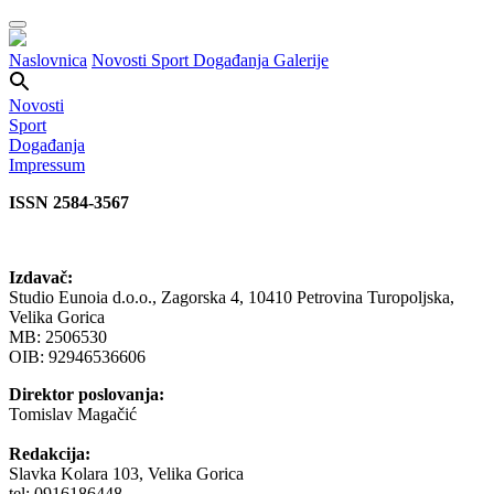
Naslovnica
Novosti
Sport
Događanja
Galerije
Novosti
Sport
Događanja
Impressum
ISSN 2584-3567
Izdavač:
Studio Eunoia d.o.o., Zagorska 4, 10410 Petrovina Turopoljska,
Velika Gorica
MB: 2506530
OIB: 92946536606
Direktor poslovanja:
Tomislav Magačić
Redakcija:
Slavka Kolara 103, Velika Gorica
tel: 0916186448