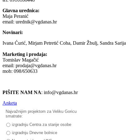
Glavna urednica:
Maja Peranić
email: urednik@vgdanas.hr
Novinari:
Ivana Ćurić, Mirjam Petretić Coha, Damir Žbulj, Sandra Sarija
Marketing i prodaja:
Tomislav Magačić
email: prodaja@vgdanas.hr
mob: 098/650633
PIŠITE NAM NA
: info@vgdanas.hr
Anketa
Najvažnijim projektom za Veliku Goricu
smatrate:
izgradnju Centra za starije osobe
izgradnju Dnevne bolnice