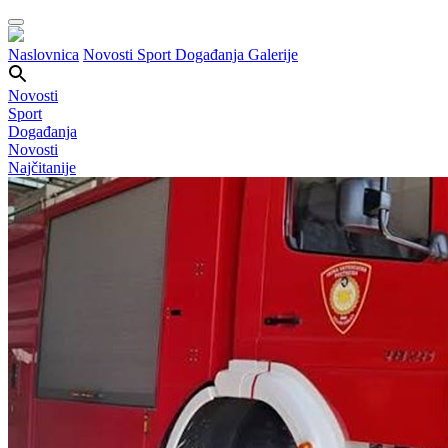
Naslovnica
Novosti
Sport
Događanja
Galerije
Novosti
Sport
Događanja
Novosti
Najčitanije