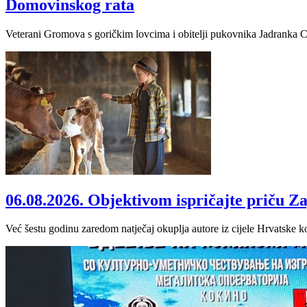
Domovinskog rata
Veterani Gromova s goričkim lovcima i obitelji pukovnika Jadranka Cumb
06.08.2026.
Objektivom ispričajte priču Z
Već šestu godinu zaredom natječaj okuplja autore iz cijele Hrvatske ko