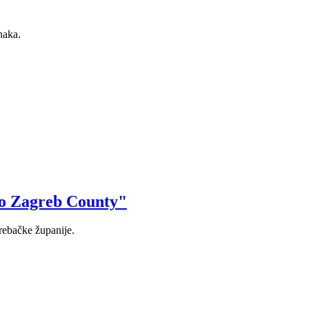
naka.
to Zagreb County"
grebačke županije.