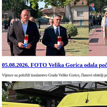
05.08.2026.
FOTO Velika Gorica odala poč
Vijence su položili izaslanstvo Grada Velike Gorice, članovi obitelji po