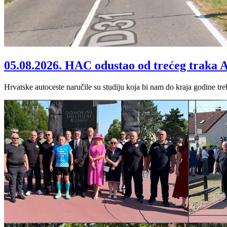
05.08.2026.
HAC odustao od trećeg traka A
Hrvatske autoceste naručile su studiju koja bi nam do kraja godine tre