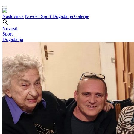
Naslovnica
Novosti
Sport
Događanja
Galerije
Novosti
Sport
Događanja