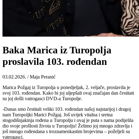
Baka Marica iz Turopolja
proslavila 103. rođendan
03.02.2026. / Maja Peranić
Marica Požgaj iz Turopolja u ponedjeljak, 2. veljače, proslavila je
svoj 103. rođendan. Kako bi joj uljepšali ovaj značajan dan čestitati
su joj došli vatrogasci DVD-a Turopolje.
-Danas smo čestitali veliki 103. rođendan našoj najstarijoj i dragoj
nam Turopoljki Marici Požgaj. Još uvijek vitalna i sretna
stogodišnjakinja rođena u Turopolju i ovaj je puta s nama podijelila
dio svoje prošlosti života u Turopolju! Želimo joj mnogo zdravlja i
još mnogo rođendana s troznamenkastim brojevima – poželjeli su
vatrogasci.