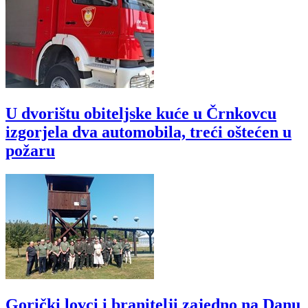
U dvorištu obiteljske kuće u Črnkovcu
izgorjela dva automobila, treći oštećen u
požaru
Gorički lovci i branitelji zajedno na Danu