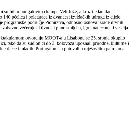
eni su bili u bungalovima kampa Veli Jože, a kroz tjedan dana
 140 pčelica i poletaraca iz dvanaest izviđačkih udruga iz cijele
ilo je programske područje Pionirstva, odnosno osnova izrade drvnih
za zabavne večernje aktivnosti pune smijeha, igre, natjecanja i veselja.
spektakularnom otvorenju MOOT-a u Lisabonu se 25. srpnja okupilo
ci, tako da su sudionici do 3. kolovoza upoznali prirodne, kulturne i
icilne djece i mladih. Portugalom su putovali u mješovitim patrolama