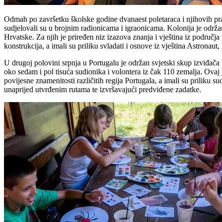
Odmah po završetku školske godine dvanaest poletaraca i njihovih prati
sudjelovali su u brojnim radionicama i igraonicama. Kolonija je održan
Hrvatske. Za njih je priređen niz izazova znanja i vještina iz područj
konstrukcija, a imali su priliku svladati i osnove iz vještina Astronaut,
U drugoj polovini srpnja u Portugalu je održan svjetski skup izviđa
oko sedam i pol tisuća sudionika i volontera iz čak 110 zemalja. Ovaj 
povijesne znamenitosti različitih regija Portugala, a imali su priliku 
unaprijed utvrđenim rutama te izvršavajući predviđene zadatke.