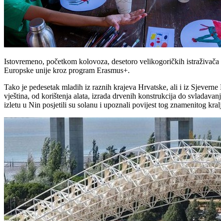
Istovremeno, početkom kolovoza, desetoro velikogoričkih istraživača 
Europske unije kroz program Erasmus+.
Tako je pedesetak mladih iz raznih krajeva Hrvatske, ali i iz Sjevern
vještina, od korištenja alata, izrada drvenih konstrukcija do svladavan
izletu u Nin posjetili su solanu i upoznali povijest tog znamenitog kra