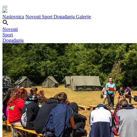
Naslovnica
Novosti
Sport
Događanja
Galerije
Novosti
Sport
Događanja