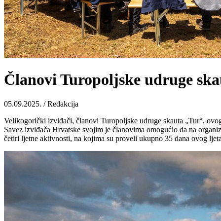
Članovi Turopoljske udruge skau
05.09.2025. / Redakcija
Velikogorički izviđači, članovi Turopoljske udruge skauta „Tur“, ovog 
Savez izviđača Hrvatske svojim je članovima omogućio da na organizi
četiri ljetne aktivnosti, na kojima su proveli ukupno 35 dana ovog ljeta