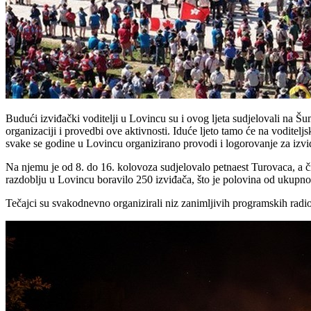
Budući izviđački voditelji u Lovincu su i ovog ljeta sudjelovali na Šu
organizaciji i provedbi ove aktivnosti. Iduće ljeto tamo će na voditelj
svake se godine u Lovincu organizirano provodi i logorovanje za izvi
Na njemu je od 8. do 16. kolovoza sudjelovalo petnaest Turovaca, a č
razdoblju u Lovincu boravilo 250 izviđača, što je polovina od ukupnog
Tečajci su svakodnevno organizirali niz zanimljivih programskih radio