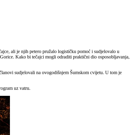
jce, ali je njih petero pružalo logističku pomoć i sudjelovalo u
 Gorice. Kako bi tečajci mogli odraditi praktični dio osposobljavanja,
su članovi sudjelovali na ovogodišnjem Šumskom cvijetu. U tom je
rogram uz vatru.