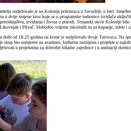
telja sudjelovalo je na Koloniji poletaraca u Savudriji, u Istri. Smješt
a u dvije smjene kroz koje se u programske radionice izviđača uključilo
a prirodnjaštva, izviđanja i života u prirodi. Tematski okvir Kolonije b
 Likovnjak i Plivač. Slobodno vrijeme iskoristili su za kupanje, izlete i 
ča u dobi od 18-25 godina na kome je sudjelovalo dvoje Turovaca. Na 
je skup bio usmjeren na avanturu, kulturnu razmjenu i projekte u zajedni
sudjelovati u projektima za dobrobit lokalne zajednice i u animaciji dom