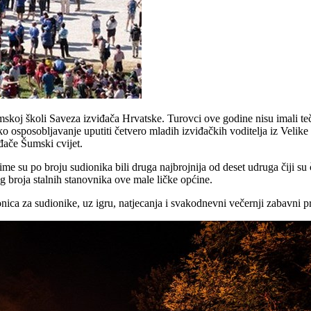
mskoj školi Saveza izviđača Hrvatske. Turovci ove godine nisu imali teča
sko osposobljavanje uputiti četvero mladih izviđačkih voditelja iz Velike
đače Šumski cvijet.
ime su po broju sudionika bili druga najbrojnija od deset udruga čiji 
 broja stalnih stanovnika ove male ličke općine.
nica za sudionike, uz igru, natjecanja i svakodnevni večernji zabavni p