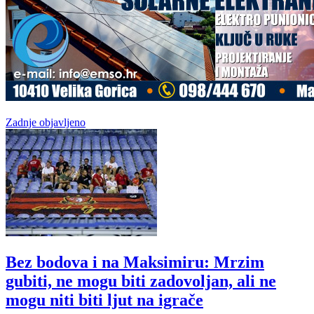
Zadnje objavljeno
Bez bodova i na Maksimiru: Mrzim
gubiti, ne mogu biti zadovoljan, ali ne
mogu niti biti ljut na igrače