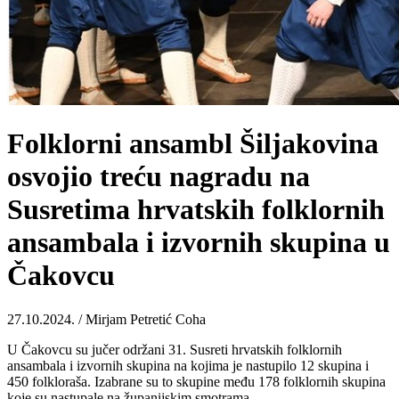
Folklorni ansambl Šiljakovina
osvojio treću nagradu na
Susretima hrvatskih folklornih
ansambala i izvornih skupina u
Čakovcu
27.10.2024. / Mirjam Petretić Coha
U Čakovcu su jučer održani 31. Susreti hrvatskih folklornih
ansambala i izvornih skupina na kojima je nastupilo 12 skupina i
450 folkloraša. Izabrane su to skupine među 178 folklornih skupina
koje su nastupale na županijskim smotrama.