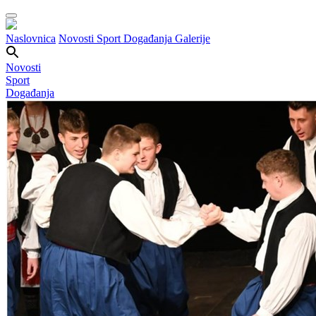
Naslovnica
Novosti
Sport
Događanja
Galerije
Novosti
Sport
Događanja