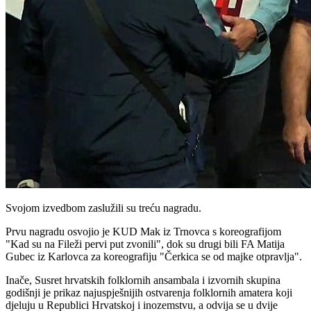
Svojom izvedbom zaslužili su treću nagradu.
Prvu nagradu osvojio je KUD Mak iz Trnovca s koreografijom
"Kad su na Fileži pervi put zvonili", dok su drugi bili FA Matija
Gubec iz Karlovca za koreografiju "Čerkica se od majke otpravlja".
Inače, Susret hrvatskih folklornih ansambala i izvornih skupina
godišnji je prikaz najuspješnijih ostvarenja folklornih amatera koji
djeluju u Republici Hrvatskoj i inozemstvu, a odvija se u dvije