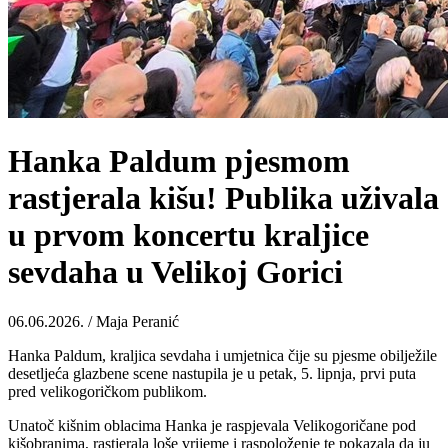
Hanka Paldum pjesmom
rastjerala kišu! Publika uživala
u prvom koncertu kraljice
sevdaha u Velikoj Gorici
06.06.2026. / Maja Peranić
Hanka Paldum, kraljica sevdaha i umjetnica čije su pjesme obilježile
desetljeća glazbene scene nastupila je u petak, 5. lipnja, prvi puta
pred velikogoričkom publikom.
Unatoč kišnim oblacima Hanka je raspjevala Velikogoričane pod
kišobranima, rastjerala loše vrijeme i raspoloženje te pokazala da ju