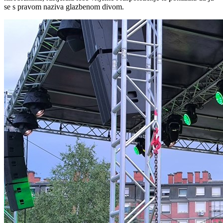
se s pravom naziva glazbenom divom.