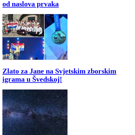
od naslova prvaka
Zlato za Jane na Svjetskim zborskim
igrama u Švedskoj!