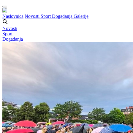
Naslovnica
Novosti
Sport
Događanja
Galerije
Novosti
Sport
Događanja