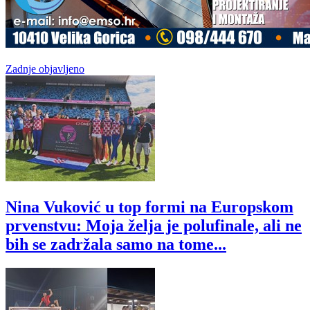
Zadnje objavljeno
Nina Vuković u top formi na Europskom
prvenstvu: Moja želja je polufinale, ali ne
bih se zadržala samo na tome...