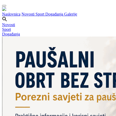
Naslovnica
Novosti
Sport
Događanja
Galerije
Novosti
Sport
Događanja