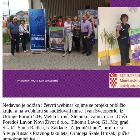
Nedavno je održan i četvrti webinar kojime se projekt približio
kraju, a na webinaru su sudjelovali mr.sc. Ivan Svetopetrić, iz
Udruge Forum 50+, Melita Uroić, Štefanko, zatim, dr. sc. Daša
Poredoš Lavor, Novi Život d.o.o., Tihomir Lavor, GI „Moj grad
Sisak”, Sanja Radica, iz Zaklade „Zajednički put”, prof. dr. sc.
Silvija Rusac s Pravnog fakulteta, Orhideja Skale Družak, pučka
pravobraniteljica.