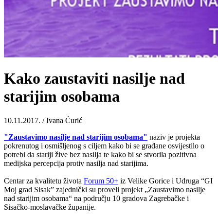
Kako zaustaviti nasilje nad
starijim osobama
10.11.2017. / Ivana Ćurić
"Zaustavimo nasilje nad starijim osobama"
naziv je projekta
pokrenutog i osmišljenog s ciljem kako bi se građane osvijestilo o
potrebi da stariji žive bez nasilja te kako bi se stvorila pozitivna
medijska percepcija protiv nasilja nad starijima.
Centar za kvalitetu života
Forum 50+
iz Velike Gorice i Udruga “GI
Moj grad Sisak” zajednički su proveli projekt „Zaustavimo nasilje
nad starijim osobama“ na području 10 gradova Zagrebačke i
Sisačko-moslavačke županije.