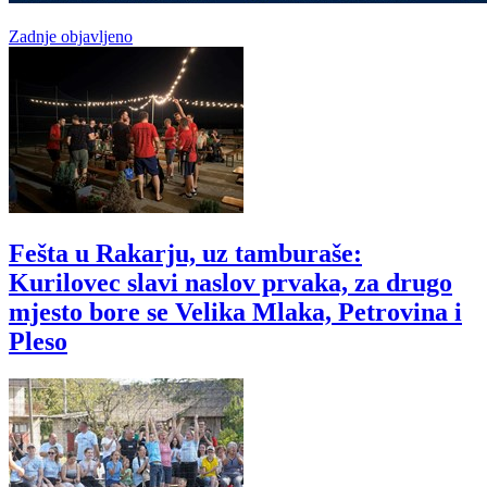
Zadnje objavljeno
Fešta u Rakarju, uz tamburaše:
Kurilovec slavi naslov prvaka, za drugo
mjesto bore se Velika Mlaka, Petrovina i
Pleso