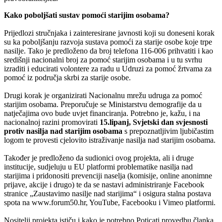
Kako poboljšati sustav pomoći starijim osobama?
Prijedlozi stručnjaka i zainteresirane javnosti koji su doneseni korak
su ka poboljšanju razvoja sustava pomoći za starije osobe koje trpe
nasilje. Tako je predloženo da broj telefona 116-006 prihvatiti i kao
središnji nacionalni broj za pomoć starijim osobama i u tu svrhu
izraditi i educirati volontere za radu u Udruzi za pomoć žrtvama za
pomoć iz područja skrbi za starije osobe.
Drugi korak je organizirati Nacionalnu mrežu udruga za pomoć
starijim osobama.
Preporučuje
se Ministarstvu demografije da u
natječajima ovo bude uvjet financiranja.
Potrebno
je, kažu, i na
nacionalnoj razini promovirati
15.lipanj, Svjetski dan svjesnosti
protiv nasilja nad starijim osobama
s
prepoznatljivim
ljubičastim
logom te provesti cjelovito istraživanje nasilja nad starijim osobama.
Također je predloženo da
sudionici
ovog projekta, ali i druge
institucije, sudjeluju u EU platformi problematike nasilja nad
starijima i pridonositi prevenciji naselja (komisije, online anonimne
prijave, akcije i drugo) te da se nastavi administriranje Facebook
stranice „Zaustavimo nasilje nad starijima“ i
osigura
stalna postava
spota na www.
forum50
.hr, YouTube, Facebooku i Vimeo platformi.
Nositelji projekta ističu i kako je potrebno Poticati provedbu članka