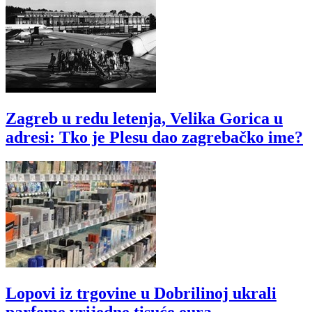
Zagreb u redu letenja, Velika Gorica u
adresi: Tko je Plesu dao zagrebačko ime?
Lopovi iz trgovine u Dobrilinoj ukrali
parfeme vrijedne tisuće eura