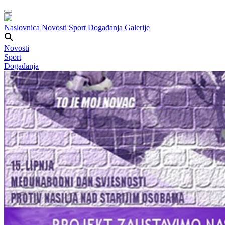
Naslovnica
Novosti
Sport
Događanja
Galerije
Novosti
Sport
Događanja