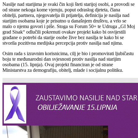
Nasilje nad starijima je svaki čin koji šteti starijoj osobi, a provodi se
od strane nekoga kome vjeruju, poput odraslog djeteta, člana
obitelji, partnera, njegovatelja ili prijatelja, definicija je nasilja nad
starijim osobama koje je prisutno u današnjem društvu, a vrlo se
malo o njemu govori i piše. Stoga su Forum 50+ te Udruga „GI Moj
grad Sisak“ odlučili pokrenuti ovakav projekt kako bi osvijestili
građane o potrebi da starije osobe žive bez nasilja te kako bi se
stvorila pozitivna medijska percepcija protiv nasilja nad njima.
Osim rada s izravnim korisnicima, cilj je bio i promovirati ljubičastu
boju te međunarodni dan svjesnosti protiv nasilja nad starijim
osobama (15. lipnja). Ovaj projekt financiran je od strane
Ministarstva za demografiju, obitelj, mlade i socijalnu politiku.