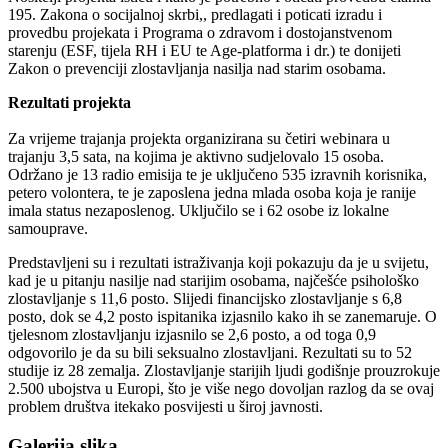
195. Zakona o socijalnoj skrbi,, predlagati i poticati izradu i
provedbu projekata i Programa o zdravom i dostojanstvenom
starenju (ESF, tijela RH i EU te Age-platforma i dr.) te donijeti
Zakon o prevenciji zlostavljanja nasilja nad starim osobama.
Rezultati projekta
Za vrijeme trajanja projekta organizirana su četiri webinara u
trajanju 3,5 sata, na kojima je
aktivno sudjelovalo
15 osoba.
Održano je 13 radio emisija te je uključeno 535 izravnih korisnika,
petero volontera, te je
zaposlena
jedna mlada osoba
koja
je ranije
imala
status nezaposlenog. Uključilo se i 62 osobe iz lokalne
samouprave.
Predstavljeni su i rezultati istraživanja koji pokazuju da je u svijetu,
kad je u pitanju nasilje nad starijim osobama, najčešće psihološko
zlostavljanje s 11,6 posto. Slijedi financijsko zlostavljanje s 6,8
posto, dok se 4,2 posto ispitanika izjasnilo kako ih se zanemaruje. O
tjelesnom zlostavljanju izjasnilo se 2,6
posto
, a od toga 0,9
odgovorilo je da su bili seksualno zlostavljani. Rezultati su to 52
studije iz 28 zemalja. Zlostavljanje starijih ljudi godišnje prouzrokuje
2.500 ubojstva u Europi, što je više nego dovoljan razlog da se ovaj
problem društva itekako
posvijesti
u široj javnosti.
Galerija slika