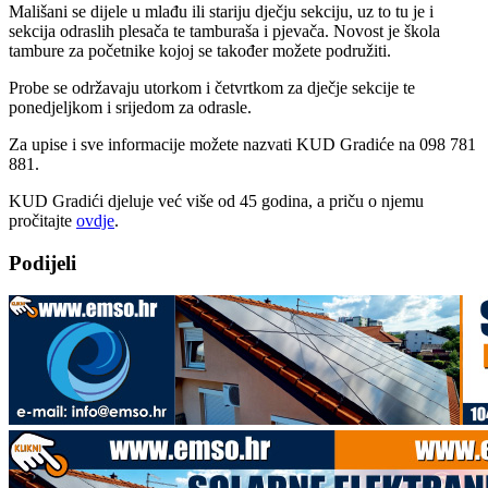
Mališani se dijele u mlađu ili stariju dječju sekciju, uz to tu je i
sekcija odraslih plesača te tamburaša i pjevača. Novost je škola
tambure za početnike kojoj se također možete podružiti.
Probe se održavaju utorkom i četvrtkom za dječje sekcije te
ponedjeljkom i srijedom za odrasle.
Za upise i sve informacije možete nazvati KUD Gradiće na 098 781
881.
KUD Gradići djeluje već više od 45 godina, a priču o njemu
pročitajte
ovdje
.
Podijeli