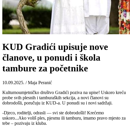
KUD Gradići upisuje nove
članove, u ponudi i škola
tambure za početnike
10.09.2025. / Maja Peranić
Kulturnoumjetničko društvo Gradići poziva na upise! Uskoro kreću
probe svih plesnih i tamburaških sekcija, a novi članovi su
dobrodošli, poručuju iz KUD-a. U ponudi su i novi sadržaji.
-Djeco, roditelji, odrasli — svi ste dobrodošli! Krećemo
uskoro...Ako voliš ples, pjesmu ili tamburu, imamo pravo mjesto za
tebe – pozivaju iz kluba.