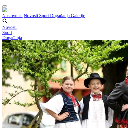
Naslovnica
Novosti
Sport
Događanja
Galerije
Novosti
Sport
Događanja