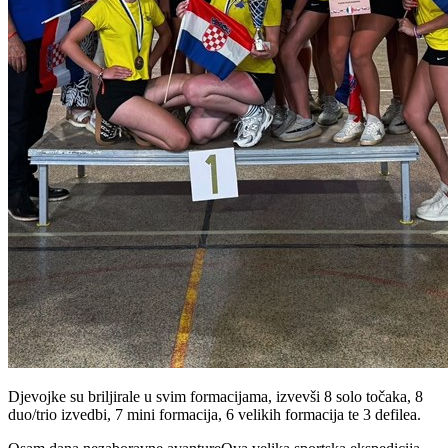
Djevojke su briljirale u svim formacijama, izvevši 8 solo točaka, 8
duo/trio izvedbi, 7 mini formacija, 6 velikih formacija te 3 defilea.