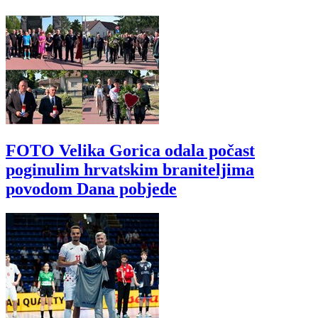
FOTO Velika Gorica odala počast
poginulim hrvatskim braniteljima
povodom Dana pobjede