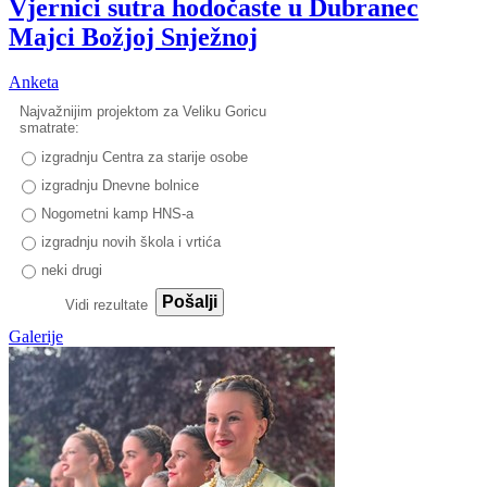
Vjernici sutra hodočaste u Dubranec
Majci Božjoj Snježnoj
Anketa
Najvažnijim projektom za Veliku Goricu
smatrate:
izgradnju Centra za starije osobe
izgradnju Dnevne bolnice
Nogometni kamp HNS-a
izgradnju novih škola i vrtića
neki drugi
Pošalji
Vidi rezultate
Galerije