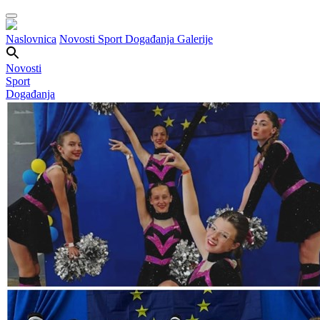
Naslovnica
Novosti
Sport
Događanja
Galerije
Novosti
Sport
Događanja