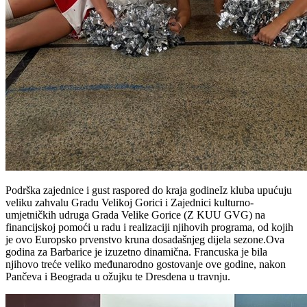
Podrška zajednice i gust raspored do kraja godineIz kluba upućuju
veliku zahvalu Gradu Velikoj Gorici i Zajednici kulturno-
umjetničkih udruga Grada Velike Gorice (Z KUU GVG) na
financijskoj pomoći u radu i realizaciji njihovih programa, od kojih
je ovo Europsko prvenstvo kruna dosadašnjeg dijela sezone.Ova
godina za Barbarice je izuzetno dinamična. Francuska je bila
njihovo treće veliko međunarodno gostovanje ove godine, nakon
Pančeva i Beograda u ožujku te Dresdena u travnju.