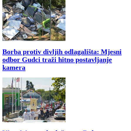
Borba protiv divljih odlagališta: Mjesni
odbor Gudci traži hitno postavljanje
kamera