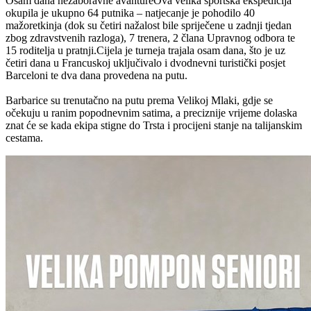
Osam dana nezaboravne avantureOva velika sportska ekspedicija
okupila je ukupno 64 putnika – natjecanje je pohodilo 40
mažoretkinja (dok su četiri nažalost bile spriječene u zadnji tjedan
zbog zdravstvenih razloga), 7 trenera, 2 člana Upravnog odbora te
15 roditelja u pratnji.Cijela je turneja trajala osam dana, što je uz
četiri dana u Francuskoj uključivalo i dvodnevni turistički posjet
Barceloni te dva dana provedena na putu.
Barbarice su trenutačno na putu prema Velikoj Mlaki, gdje se
očekuju u ranim popodnevnim satima, a preciznije vrijeme dolaska
znat će se kada ekipa stigne do Trsta i procijeni stanje na talijanskim
cestama.