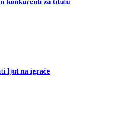
i konkurenti za titulu
i ljut na igrače