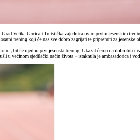
 Grad Velika Gorica i Turistička zajednica ovim prvim jesenskim trenin
satni trening koji će nas sve dobro zagrijati te pripremiti za jesenske 
orici, bit će ujedno prvi jesenski trening. Ukazat ćemo na dobrobiti i v
ušli u većinom sjedilački način života – istaknula je ambasadorica i vod