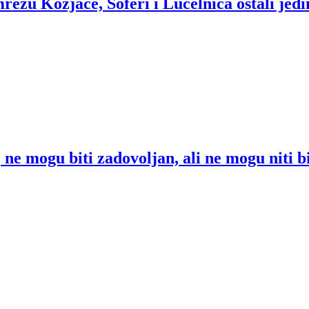
ežu Kozjače, Šoferi i Lučelnica ostali jedin
e mogu biti zadovoljan, ali ne mogu niti bit