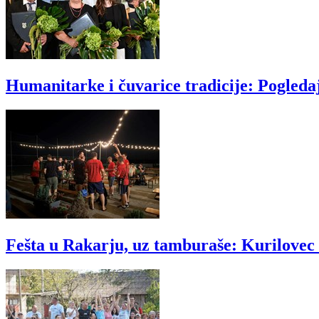
Humanitarke i čuvarice tradicije: Pogleda
Fešta u Rakarju, uz tamburaše: Kurilovec s