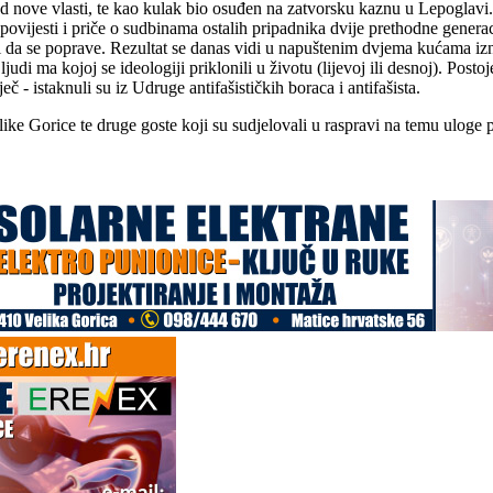
 od nove vlasti, te kao kulak bio osuđen na zatvorsku kaznu u Lepoglavi. 
e povijesti i priče o sudbinama ostalih pripadnika dvije prethodne genera
i da se poprave. Rezultat se danas vidi u napuštenim dvjema kućama izn
i ma kojoj se ideologiji priklonili u životu (lijevoj ili desnoj). Postoje 
č - istaknuli su iz Udruge antifašističkih boraca i antifašista.
 Gorice te druge goste koji su sudjelovali u raspravi na temu uloge pol