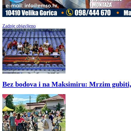
Zadnje objavljeno
Bez bodova i na Maksimiru: Mrzim gubiti, n