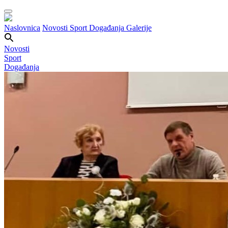
Naslovnica
Novosti
Sport
Događanja
Galerije
Novosti
Sport
Događanja