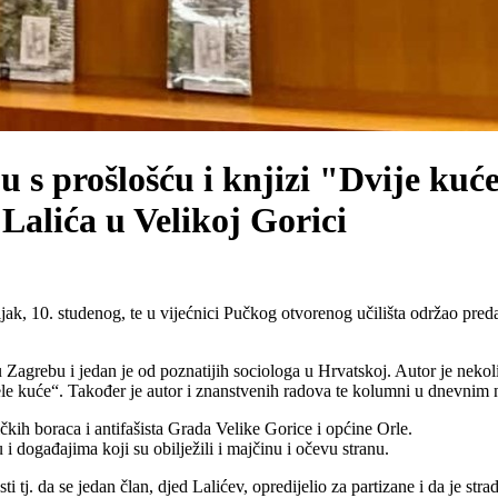
u s prošlošću i knjizi "Dvije ku
Lalića u Velikoj Gorici
jak, 10. studenog, te u vijećnici Pučkog otvorenog učilišta održao pre
 u Zagrebu i jedan je od poznatijih sociologa u Hrvatskoj. Autor je neko
ele kuće“. Također je autor i znanstvenih radova te kolumni u dnevnim
čkih boraca i antifašista Grada Velike Gorice i općine Orle.
 i događajima koji su obilježili i majčinu i očevu stranu.
i tj. da se jedan član, djed Lalićev, opredijelio za partizane i da je st