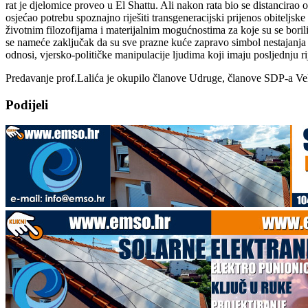
rat je djelomice proveo u El Shattu. Ali nakon rata bio se distancirao
osjećao potrebu spoznajno riješiti transgeneracijski prijenos obiteljsk
životnim filozofijama i materijalnim mogućnostima za koje su se boril
se nameće zaključak da su sve prazne kuće zapravo simbol nestajanja ljud
odnosi, vjersko-političke manipulacije ljudima koji imaju posljednju rije
Predavanje prof.Lalića je okupilo članove Udruge, članove SDP-a Velike
Podijeli