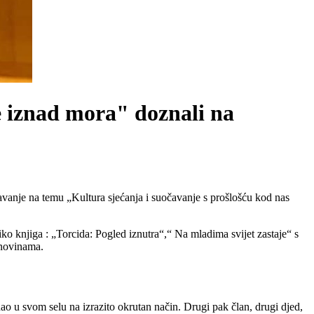
će iznad mora" doznali na
davanje na temu „Kultura sjećanja i suočavanje s prošlošću kod nas
liko knjiga : „Torcida: Pogled iznutra“,“ Na mladima svijet zastaje“ s
 novinama.
radao u svom selu na izrazito okrutan način. Drugi pak član, drugi djed,