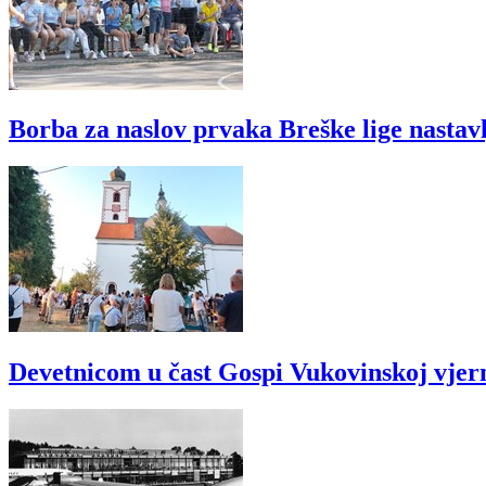
Borba za naslov prvaka Breške lige nastav
Devetnicom u čast Gospi Vukovinskoj vjer