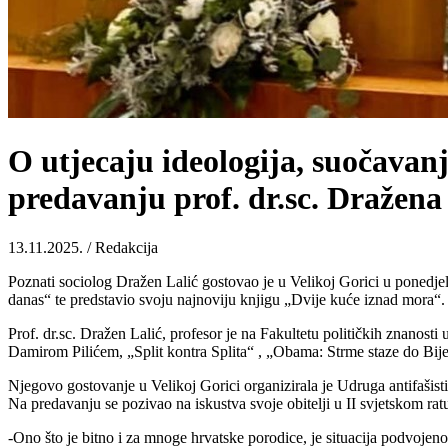
O utjecaju ideologija, suočavanj
predavanju prof. dr.sc. Dražena 
13.11.2025. / Redakcija
Poznati sociolog Dražen Lalić gostovao je u Velikoj Gorici u ponedjel
danas“ te predstavio svoju najnoviju knjigu „Dvije kuće iznad mora“.
Prof. dr.sc. Dražen Lalić, profesor je na Fakultetu političkih znanosti
Damirom Pilićem, „Split kontra Splita“ , „Obama: Strme staze do Bij
Njegovo gostovanje u Velikoj Gorici organizirala je Udruga antifašisti
Na predavanju se pozivao na iskustva svoje obitelji u II svjetskom ratu
-Ono što je bitno i za mnoge hrvatske porodice, je situacija podvojenost