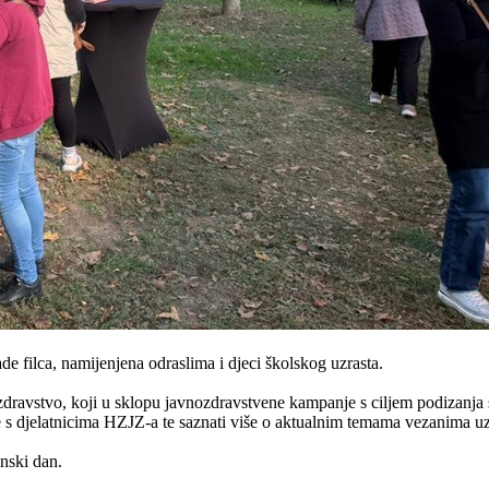
rade filca, namijenjena odraslima i djeci školskog uzrasta.
avstvo, koji u sklopu javnozdravstvene kampanje s ciljem podizanja svij
nje s djelatnicima HZJZ-a te saznati više o aktualnim temama vezanima uz
nski dan.