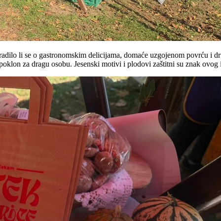
 radilo li se o gastronomskim delicijama, domaće uzgojenom povrću i dr
ep poklon za dragu osobu. Jesenski motivi i plodovi zaštitni su znak ovog