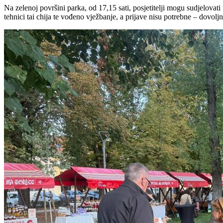
Na zelenoj površini parka, od 17,15 sati, posjetitelji mogu sudjelovat
tehnici tai chija te vođeno vježbanje, a prijave nisu potrebne – dovoljno