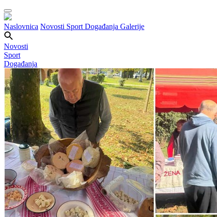
Naslovnica
Novosti
Sport
Događanja
Galerije
Novosti
Sport
Događanja