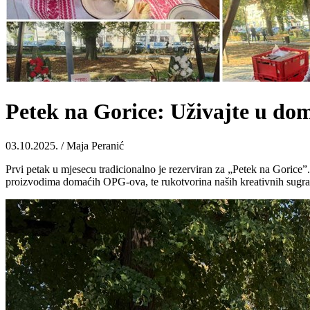
Petek na Gorice: Uživajte u do
03.10.2025. / Maja Peranić
Prvi petak u mjesecu tradicionalno je rezerviran za „Petek na Gorice
proizvodima domaćih OPG-ova, te rukotvorina naših kreativnih sugrađ