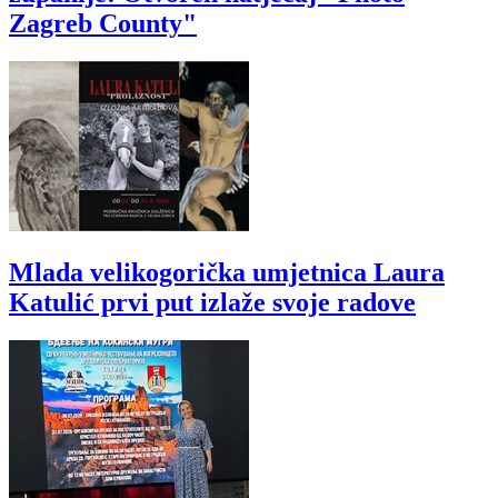
Zagreb County"
Mlada velikogorička umjetnica Laura
Katulić prvi put izlaže svoje radove