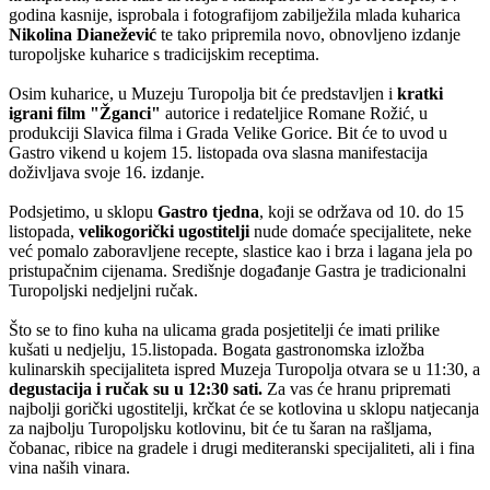
godina kasnije, isprobala i fotografijom zabilježila mlada kuharica
Nikolina Dianežević
te tako pripremila novo, obnovljeno izdanje
turopoljske kuharice s tradicijskim receptima.
Osim kuharice, u Muzeju Turopolja bit će predstavljen i
kratki
igrani film "Žganci"
autorice i redateljice Romane Rožić, u
produkciji Slavica filma i Grada Velike Gorice. Bit će to uvod u
Gastro vikend u kojem 15. listopada ova slasna manifestacija
doživljava svoje 16. izdanje.
Podsjetimo, u sklopu
Gastro tjedna
, koji se održava od 10. do 15
listopada,
velikogorički ugostitelji
nude domaće specijalitete, neke
već pomalo zaboravljene recepte, slastice kao i brza i lagana jela po
pristupačnim cijenama. Središnje događanje Gastra je tradicionalni
Turopoljski nedjeljni ručak.
Što se to fino kuha na ulicama grada posjetitelji će imati prilike
kušati u nedjelju, 15.listopada. Bogata gastronomska izložba
kulinarskih specijaliteta ispred Muzeja Turopolja otvara se u 11:30, a
degustacija i ručak su u 12:30 sati.
Za vas će hranu pripremati
najbolji gorički ugostitelji, krčkat će se kotlovina u sklopu natjecanja
za najbolju Turopoljsku kotlovinu, bit će tu šaran na rašljama,
čobanac, ribice na gradele i drugi mediteranski specijaliteti, ali i fina
vina naših vinara.