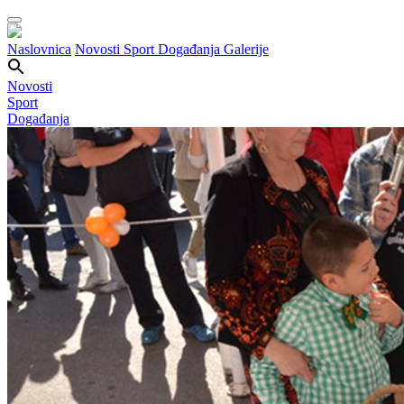
Naslovnica
Novosti
Sport
Događanja
Galerije
Novosti
Sport
Događanja