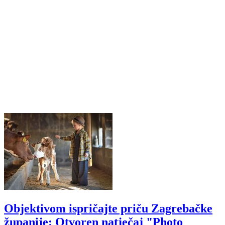
Objektivom ispričajte priču Zagrebačke
županije: Otvoren natječaj "Photo