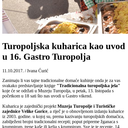
Turopoljska kuharica kao uvod
u 16. Gastro Turopolja
11.10.2017. / Ivana Ćurić
Zanimaju li vas tajne tradicionalne domaće kuhinje onda je za vas
svakako predstavljanje knjige
"Tradicionalna turopoljska jela"
koje će se održati u Muzeju Turopolja, u petak, 13. listopada s
početkom u 18 sati što nas uvodi u Gastro vikend.
Kuharica je zajednički projekt
Muzeja Turopolje i Turističke
zajednice Velike Gorice
, a riječ je o obnovljenom izdanju kuharice
iz 2003. godine. u kojoj su, prema kazivanju turopoljskih domaćica,
zabilježeni brojni tradicionalni recepti; poput pripreme žganaca s
krumpirom, trene kaše ili kelja s krumpirom. Sve je te recepte, 14