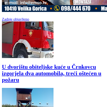
Zadnje objavljeno
U dvorištu obiteljske kuće u Črnkovcu
izgorjela dva automobila, treći oštećen u
požaru