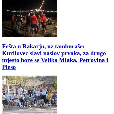
Fešta u Rakarju, uz tamburaše:
Kurilovec slavi naslov prvaka, za drugo
mjesto bore se Velika Mlaka, Petrovina i
Pleso