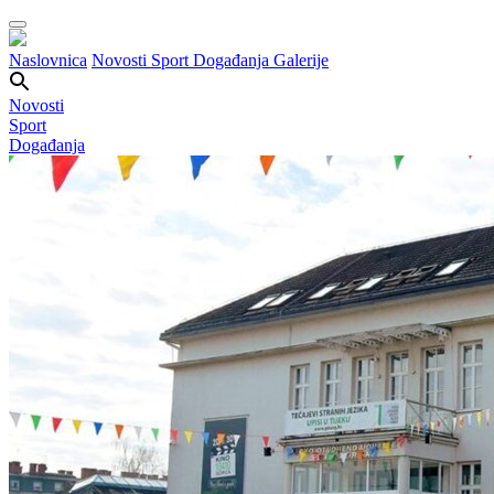
Naslovnica
Novosti
Sport
Događanja
Galerije
Novosti
Sport
Događanja