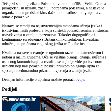
Tečajevi stranih jezika u Pučkom otvorenom učilištu Velika Gorica
prilagođeni su uzrastu, znanju i potrebama polaznika, a nastava je
organizirana u predškolskim, đačkim, omladinskim i grupama za
odrasle polaznike.
Nastava se temelji na najsuvremenijim metodama učenja jezika i
iskustvima naših profesora, koja su stekli polazeći seminare i stručna
usavršavanja u zemlji i inozemstvu. Također dugogodišnje i
kontinuirano surađujemo s Britanskim konzulatom, Hrvatskim
udruženjem profesora engleskog jezika te Goethe institutom.
Kvaliteta nastave ostvaruje se ugodnom razrednom atmosferom i
radom u malim grupama. Uče se vještine pisanja, čitanja, slušanja i
usmenog komuniciranja, a rezultati se najbolje vide po izvrsnom
uspjehu koji naši polaznici postižu prilikom polaganja ispita za
stjecanje međunarodno priznatih uvjerenja o znanju jezika.
Detaljan informacije o upisima možete pronaći
ovdje
.
Podijeli