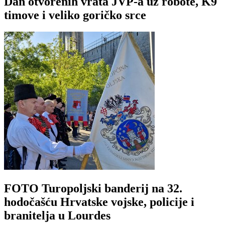
Dan otvorenih vrata JVP-a uz robote, K9
timove i veliko goričko srce
FOTO Turopoljski banderij na 32.
hodočašću Hrvatske vojske, policije i
branitelja u Lourdes