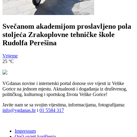
Svečanom akademijom proslavljeno pola
stoljeća Zrakoplovne tehničke škole
Rudolfa Perešina
Vrijeme
25
°C
VGdanas novine i internetski portal donose sve vijesti iz Velike
Gorice na jednom mjestu. Aktualnosti i događanja iz društvenog,
političkog, kulturnog i sportskog života Velike Gorice!
Javite nam se sa svojim vijestima, informacijama, fotografijama:
info@vgdanas.hr
i
01 5584 317
Impressum
Opći uvjeti korištenja