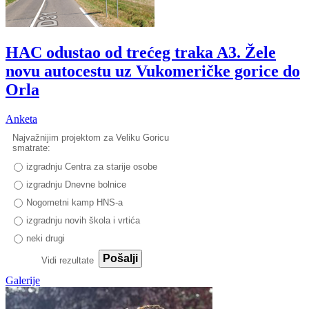
HAC odustao od trećeg traka A3. Žele
novu autocestu uz Vukomeričke gorice do
Orla
Anketa
Najvažnijim projektom za Veliku Goricu
smatrate:
izgradnju Centra za starije osobe
izgradnju Dnevne bolnice
Nogometni kamp HNS-a
izgradnju novih škola i vrtića
neki drugi
Pošalji
Vidi rezultate
Galerije