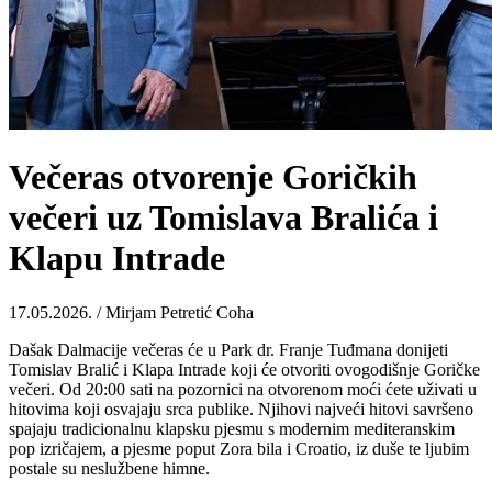
Večeras otvorenje Goričkih
večeri uz Tomislava Bralića i
Klapu Intrade
17.05.2026. / Mirjam Petretić Coha
Dašak Dalmacije večeras će u Park dr. Franje Tuđmana donijeti
Tomislav Bralić i Klapa Intrade koji će otvoriti ovogodišnje Goričke
večeri. Od 20:00 sati na pozornici na otvorenom moći ćete uživati u
hitovima koji osvajaju srca publike. Njihovi najveći hitovi savršeno
spajaju tradicionalnu klapsku pjesmu s modernim mediteranskim
pop izričajem, a pjesme poput Zora bila i Croatio, iz duše te ljubim
postale su neslužbene himne.