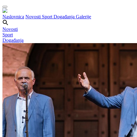
Naslovnica
Novosti
Sport
Događanja
Galerije
Novosti
Sport
Događanja