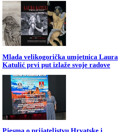
Mlada velikogorička umjetnica Laura
Katulić prvi put izlaže svoje radove
Pjesma o prijateljstvu Hrvatske i