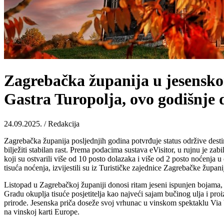
Zagrebačka županija u jesensko
Gastra Turopolja, ovo godišnje 
24.09.2025. / Redakcija
Zagrebačka županija posljednjih godina potvrđuje status održive desti
bilježiti stabilan rast. Prema podacima sustava eVisitor, u rujnu je za
koji su ostvarili više od 10 posto dolazaka i više od 2 posto noćenja
tisuća noćenja, izvijestili su iz Turističke zajednice Zagrebačke župani
Listopad u Zagrebačkoj županiji donosi ritam jeseni ispunjen bojama, m
Gradu okuplja tisuće posjetitelja kao najveći sajam bučinog ulja i proi
prirode. Jesenska priča doseže svoj vrhunac u vinskom spektaklu Via
na vinskoj karti Europe.