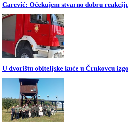
Carević: Očekujem stvarno dobru reakciju 
U dvorištu obiteljske kuće u Črnkovcu izgo