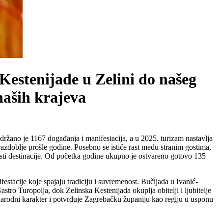
estenijade u Zelini do našeg
naših krajeva
držano je 1167 događanja i manifestacija, a u 2025. turizam nastavlja
 razdoblje prošle godine. Posebno se ističe rast među stranim gostima,
vosti destinacije. Od početka godine ukupno je ostvareno gotovo 135
estacije koje spajaju tradiciju i suvremenost. Bučijada u Ivanić-
stro Turopolja, dok Zelinska Kestenijada okuplja obitelji i ljubitelje
arodni karakter i potvrđuje Zagrebačku županiju kao regiju u usponu