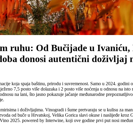
m ruhu: Od Bučijade u Ivaniću, K
doba donosi autentični doživljaj 
nacije koja spaja baštinu, prirodu i suvremenost. Samo u 2024. godini o
bilježeno 7,5 posto više dolazaka i 2 posto više noćenja u odnosu na isto
 u odnosu na lani, što jasno pokazuje jačanje međunarodne prepoznatlji
je.
irisima i doživljajima. Vinogradi i šume pretvaraju se u kulisu za manif
zvoda od buče u Hrvatskoj, Velika Gorica slavi okuse i naslijeđe kroz Ga
 Vino 2025. powered by Interwine, koji ove godine prvi put nosi međun