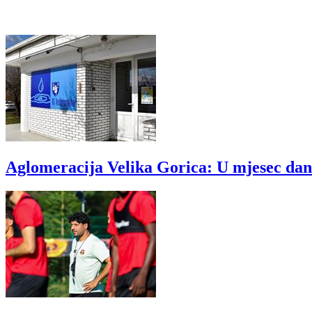
Aglomeracija Velika Gorica: U mjesec dana