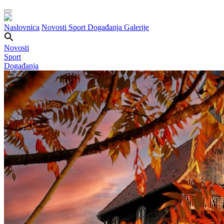
Naslovnica
Novosti
Sport
Događanja
Galerije
Novosti
Sport
Događanja