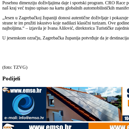
Posebnu dimenziju doživljajima daje i sportski program. CRO Race pon
naš kraj već trajno upisao na kartu globalnih automobilističkih manif
„Jesen u Zagrebačkoj županiji donosi autentične doživljaje i pokazuje 
strane te im pružiti iskustvo koje nadilazi klasični turizam. Ove god
najboljima.“ – izjavila je Ivana Alilović, direktorica Turističke zajed
U jesenskom ozračju, Zagrebačka županija potvrđuje da je destinacija 
(foto: TZVG)
Podijeli