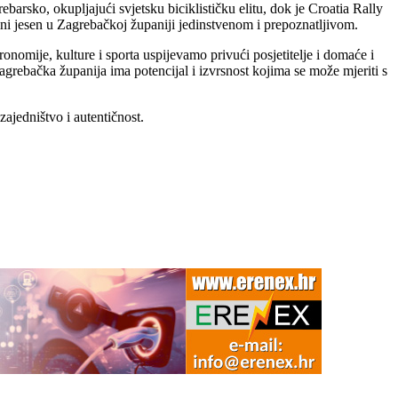
rsko, okupljajući svjetsku biciklističku elitu, dok je Croatia Rally
ini jesen u Zagrebačkoj županiji jedinstvenom i prepoznatljivom.
onomije, kulture i sporta uspijevamo privući posjetitelje i domaće i
agrebačka županija ima potencijal i izvrsnost kojima se može mjeriti s
ajedništvo i autentičnost.