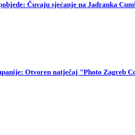
u pobjede: Čuvaju sjećanje na Jadranka Cum
upanije: Otvoren natječaj "Photo Zagreb C