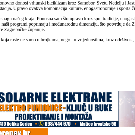
ovno donosi vrhunski biciklizam kroz Samobor, Svetu Nedelju i Jastreba
estacija. Upravo ovakva kombinacija kulture, enogastronomije i sporta č
snagu našeg kraja. Ponosna sam što upravo kroz spoj tradicije, enogastr
ine naši programi poprimaju i međunarodnu dimenziju, što potvrđuje da Z
nice Zagrebačke županije.
koja raste ne samo u brojkama, nego i u vrijednostima, kroz održivost, z