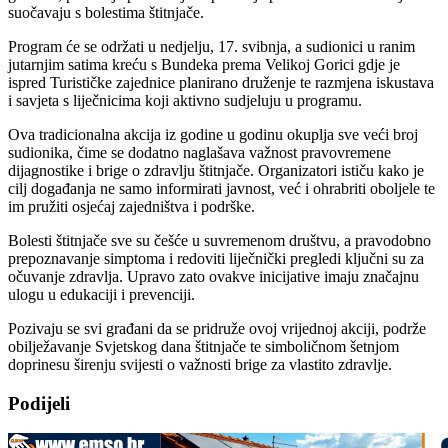
suočavaju s bolestima štitnjače.
Program će se održati u nedjelju, 17. svibnja, a sudionici u ranim
jutarnjim satima kreću s Bundeka prema Velikoj Gorici gdje je
ispred Turističke zajednice planirano druženje te razmjena iskustava
i savjeta s liječnicima koji aktivno sudjeluju u programu.
Ova tradicionalna akcija iz godine u godinu okuplja sve veći broj
sudionika, čime se dodatno naglašava važnost pravovremene
dijagnostike i brige o zdravlju štitnjače. Organizatori ističu kako je
cilj događanja ne samo informirati javnost, već i ohrabriti oboljele te
im pružiti osjećaj zajedništva i podrške.
Bolesti štitnjače sve su češće u suvremenom društvu, a pravodobno
prepoznavanje simptoma i redoviti liječnički pregledi ključni su za
očuvanje zdravlja. Upravo zato ovakve inicijative imaju značajnu
ulogu u edukaciji i prevenciji.
Pozivaju se svi građani da se pridruže ovoj vrijednoj akciji, podrže
obilježavanje Svjetskog dana štitnjače te simboličnom šetnjom
doprinesu širenju svijesti o važnosti brige za vlastito zdravlje.
Podijeli