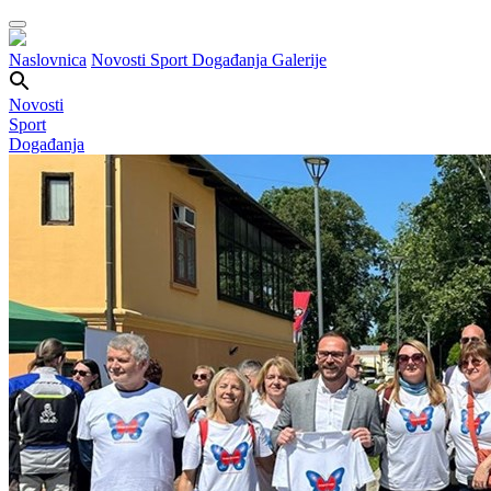
Naslovnica
Novosti
Sport
Događanja
Galerije
Novosti
Sport
Događanja