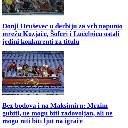
Donji Hruševec u derbiju za vrh napunio
mrežu Kozjače, Šoferi i Lučelnica ostali
jedini konkurenti za titulu
Bez bodova i na Maksimiru: Mrzim
gubiti, ne mogu biti zadovoljan, ali ne
mogu niti biti ljut na igrače