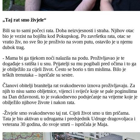
„Taj rat smo živjele“
Bili su to sami počeci rata. Doba neizvjesnosti i straha. Njihov otac
bio je vezist na bojištu kod Pokupskog. Po završetku rata, otac se
vratio živ, no sve što je proživio na svom putu, ostavilo je u njemu
dubok trag.
- Mama bi ga tijekom noći nalazila na podu. Proživljavao je te
događaje s ratišta i u snu. Prijatelji su mu pogibali pred očima i to ga
je obilježilo za cijeli život. Često se borio s tim mislima. Bilo je
teških trenutaka – ispričale su sestre.
Članovi obitelji branitelja rat svakodnevno iznova proživljavaju. Za
njih to nisu samo obljetnice, vijenci i svijeće koje se pale poginulima
na Dan državnosti, to je svakodnevno podsjećanje na vrijeme koje je
obilježilo njihove živote i nakon rata.
-Živjele smo svakodnevno taj rat. Cijeli život smo u tim pričama.
Tata je bio aktivan u udrugama i predsjednik Udruge dragovoljaca i
veterana 30 godina, do svoje smrti – ispričala je Maja.