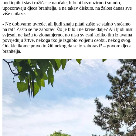
pod tepih i stavi ružičaste naočale, bilo bi bezobzirno i suludo,
upozoravaju djeca branitelja, a na takav diskurs, na žalost danas sve
više nailaze.
- Ne dobivamo uvrede, ali ljudi znaju pitati zašto se stalno vraćamo
na rat? Zašto se ne zaboravi što je bilo i ne krene dalje? Ali ljudi nisu
svjesni, ne kažu to zlonamjerno, no nisu svjesni koliko tim izjavama
povrjeđuju žrtve, nekoga tko je izgubio voljenu osobu, nekog svog.
Odakle ikome pravo tražiti nekog da se to zaboravi? – govore djeca
branitelja.