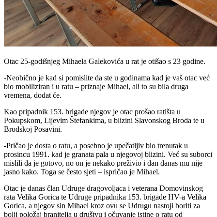
Otac 25-godišnjeg Mihaela Galekovića u rat je otišao s 23 godine.
-Neobično je kad si pomislite da ste u godinama kad je vaš otac već
bio mobiliziran i u ratu – priznaje Mihael, ali to su bila druga
vremena, dodat će.
Kao pripadnik 153. brigade njegov je otac prošao ratišta u
Pokupskom, Lijevim Štefankima, u blizini Slavonskog Broda te u
Brodskoj Posavini.
-Pričao je dosta o ratu, a posebno je upečatljiv bio trenutak u
prosincu 1991. kad je granata pala u njegovoj blizini. Već su suborci
mislili da je gotovo, no on je nekako preživio i dan danas mu nije
jasno kako. Toga se često sjeti – ispričao je Mihael.
Otac je danas član Udruge dragovoljaca i veterana Domovinskog
rata Velika Gorica te Udruge pripadnika 153. brigade HV-a Velika
Gorica, a njegov sin Mihael kroz ovu se Udrugu nastoji boriti za
bolji položaj branitelja u društvu i očuvanje istine o ratu od