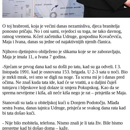
O toj hrabrosti, koja je većini danas nezamisliva, djeca branitelja
ponosno pričaju. No i oni sami, svjedoci su toga, ne tako davnog,
ratnog vremena. Kćeri začetnika Udruge, gospodina Kovačevića,
Maja i Ivana, danas su jedne od najaktivnijih njenih članica.
Njihovo djetinjstvo obilježeno je slikama koje se ne zaboravljaju,
Maja je imala 11, a Ivana 7 godina.
-Sjećam se prvog dana kad su došli po tatu, kad su ga odveli. I 3.
listopada 1991. kad je osnovana 153. brigada. U 2-3 sata u noći. Bio
je mrkli mrak, svi smo se digli na noge. Ta scena mi je i danas pred
očima. Ne znaš kuda tata ide, kad će se vratiti, a u daljini čuješ
tutnjavu i bljeskove koji dolaze iz smjera Pokupskog. Kao da se
sprema nevrijeme i kiša, ali neće kiša nego je rat – prisjetila se Maja.
Stanovali su tada u obiteljskoj kući u Donjem Podotočju. Mlađa
sestra Ivana, danas tajnica Udruge, prisjeća se svakog dana rata kad
bi tata došao kući.
- Nije bilo mobitela, telefona. Nismo znali je li tata živ. Bile bismo
presretne kad bi došao doma – kaže.