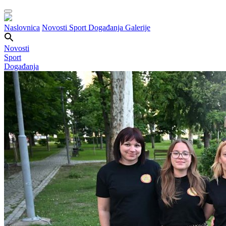
Naslovnica
Novosti
Sport
Događanja
Galerije
Novosti
Sport
Događanja