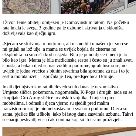
I život Teine obitelji obilježen je Domovinskim ratom. Na početku
rata imala je svega 3 godine pa je uzbune i skrivanja u skloništa
doživljavala kao dječju igru.
-Sjećam se skrivanja u podrumu, ali nismo bili u našem jer smo se
mi grijali na lož ulje, a mama se uvijek bojala da cisterna ne
eksplodira pa smo išli kod susjeda. Bilo je puno djece i meni je to
bilo kao igra. Mama je bila medicinska sestra i često su ju znali zvati
s posla, a baka i djed su nas vodili u podrume, igrali bismo se, no
uvijek je jedna vrećica s bitnim stvarima bila spremna za nas i to je
sestra morala uzeti – ispričala je Tea, predsjednica Udruge.
Imati djetinjstvo kao ratnih devedesetih danas je nezamislivo.
Umjesto sličica pokemona, nogometaša, K-Popa i drugih, tada su se
skupljale Cro Army sličice hrvatskih vojnika. Umjesto pred
mobitelima, i odrasli i djeca vjerno su sjedili pred malim
tranzistorom koji je bio neizostavan u svakom podrumu. Djeca su
sama, pješice išla u školu, iako bi istog dana zasvirala uzbuna. Takvi
scenariji neshvatljivi su čak i onima koji su ih i sami proživjeli.