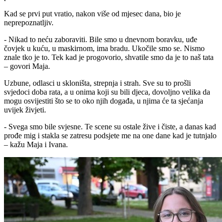
Kad se prvi put vratio, nakon više od mjesec dana, bio je
neprepoznatljiv.
- Nikad to neću zaboraviti. Bile smo u dnevnom boravku, uđe
čovjek u kuću, u maskirnom, ima bradu. Ukočile smo se. Nismo
znale tko je to. Tek kad je progovorio, shvatile smo da je to naš tata
– govori Maja.
Uzbune, odlasci u skloništa, strepnja i strah. Sve su to prošli
svjedoci doba rata, a u onima koji su bili djeca, dovoljno velika da
mogu osvijestiti što se to oko njih događa, u njima će ta sjećanja
uvijek živjeti.
- Svega smo bile svjesne. Te scene su ostale žive i čiste, a danas kad
prođe mig i stakla se zatresu podsjete me na one dane kad je tutnjalo
– kažu Maja i Ivana.