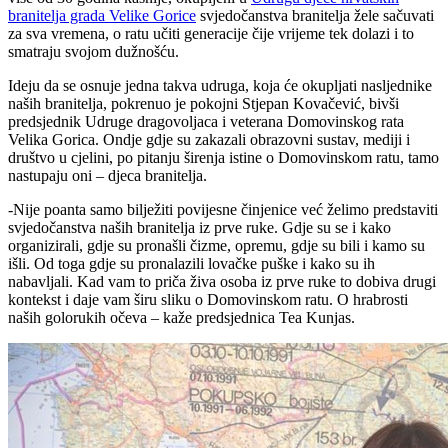
branitelja grada Velike Gorice
svjedočanstva branitelja žele sačuvati
za sva vremena, o ratu učiti generacije čije vrijeme tek dolazi i to
smatraju svojom dužnošću.
Ideju da se osnuje jedna takva udruga, koja će okupljati nasljednike
naših branitelja, pokrenuo je pokojni Stjepan Kovačević, bivši
predsjednik Udruge dragovoljaca i veterana Domovinskog rata
Velika Gorica. Ondje gdje su zakazali obrazovni sustav, mediji i
društvo u cjelini, po pitanju širenja istine o Domovinskom ratu, tamo
nastupaju oni – djeca branitelja.
-Nije poanta samo bilježiti povijesne činjenice već želimo predstaviti
svjedočanstva naših branitelja iz prve ruke. Gdje su se i kako
organizirali, gdje su pronašli čizme, opremu, gdje su bili i kamo su
išli. Od toga gdje su pronalazili lovačke puške i kako su ih
nabavljali. Kad vam to priča živa osoba iz prve ruke to dobiva drugi
kontekst i daje vam širu sliku o Domovinskom ratu. O hrabrosti
naših golorukih očeva – kaže predsjednica Tea Kunjas.