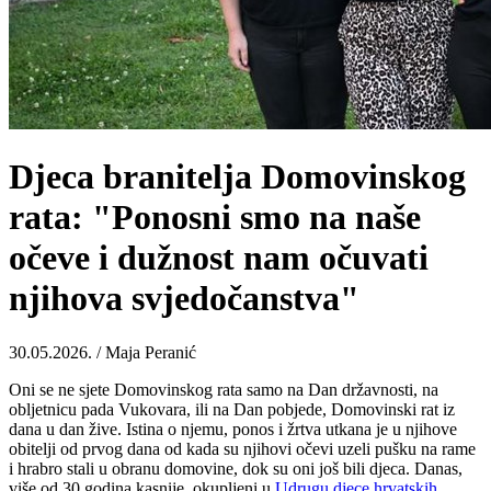
Djeca branitelja Domovinskog
rata: "Ponosni smo na naše
očeve i dužnost nam očuvati
njihova svjedočanstva"
30.05.2026. / Maja Peranić
Oni se ne sjete Domovinskog rata samo na Dan državnosti, na
obljetnicu pada Vukovara, ili na Dan pobjede, Domovinski rat iz
dana u dan žive. Istina o njemu, ponos i žrtva utkana je u njihove
obitelji od prvog dana od kada su njihovi očevi uzeli pušku na rame
i hrabro stali u obranu domovine, dok su oni još bili djeca. Danas,
više od 30 godina kasnije, okupljeni u
Udrugu djece hrvatskih