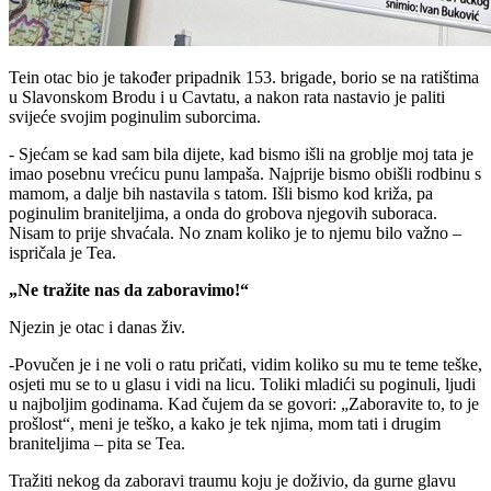
Tein otac bio je također pripadnik 153. brigade, borio se na ratištima
u Slavonskom Brodu i u Cavtatu, a nakon rata nastavio je paliti
svijeće svojim poginulim suborcima.
- Sjećam se kad sam bila dijete, kad bismo išli na groblje moj tata je
imao posebnu vrećicu punu lampaša. Najprije bismo obišli rodbinu s
mamom, a dalje bih nastavila s tatom. Išli bismo kod križa, pa
poginulim braniteljima, a onda do grobova njegovih suboraca.
Nisam to prije shvaćala. No znam koliko je to njemu bilo važno –
ispričala je Tea.
„Ne tražite nas da zaboravimo!“
Njezin je otac i danas živ.
-Povučen je i ne voli o ratu pričati, vidim koliko su mu te teme teške,
osjeti mu se to u glasu i vidi na licu. Toliki mladići su poginuli, ljudi
u najboljim godinama. Kad čujem da se govori: „Zaboravite to, to je
prošlost“, meni je teško, a kako je tek njima, mom tati i drugim
braniteljima – pita se Tea.
Tražiti nekog da zaboravi traumu koju je doživio, da gurne glavu