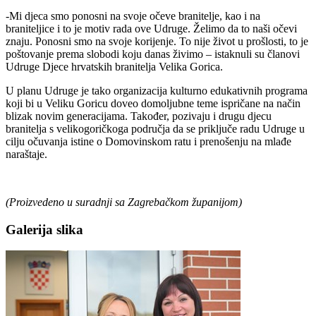
-Mi djeca smo ponosni na svoje očeve branitelje, kao i na
braniteljice i to je motiv rada ove Udruge. Želimo da to naši očevi
znaju. Ponosni smo na svoje korijenje. To nije život u prošlosti, to je
poštovanje prema slobodi koju danas živimo – istaknuli su članovi
Udruge Djece hrvatskih branitelja Velika Gorica.
U planu Udruge je tako organizacija kulturno edukativnih programa
koji bi u Veliku Goricu doveo domoljubne teme ispričane na način
blizak novim generacijama. Također, pozivaju i drugu djecu
branitelja s velikogoričkoga područja da se priključe radu Udruge u
cilju očuvanja istine o Domovinskom ratu i prenošenju na mlađe
naraštaje.
(Proizvedeno u suradnji sa Zagrebačkom županijom)
Galerija slika