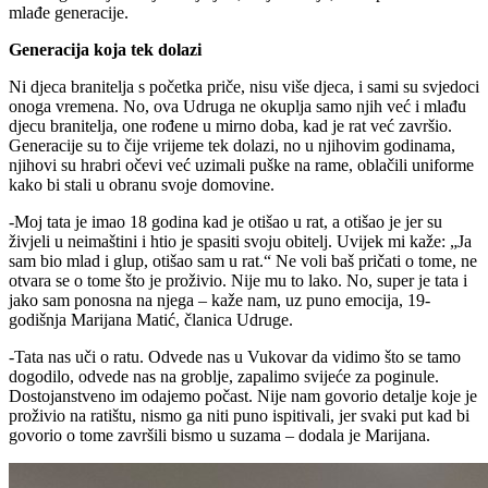
mlađe generacije.
Generacija koja tek dolazi
Ni djeca branitelja s početka priče, nisu više djeca, i sami su svjedoci
onoga vremena. No, ova Udruga ne okuplja samo njih već i mlađu
djecu branitelja, one rođene u mirno doba, kad je rat već završio.
Generacije su to čije vrijeme tek dolazi, no u njihovim godinama,
njihovi su hrabri očevi već uzimali puške na rame, oblačili uniforme
kako bi stali u obranu svoje domovine.
-Moj tata je imao 18 godina kad je otišao u rat, a otišao je jer su
živjeli u neimaštini i htio je spasiti svoju obitelj. Uvijek mi kaže: „Ja
sam bio mlad i glup, otišao sam u rat.“ Ne voli baš pričati o tome, ne
otvara se o tome što je proživio. Nije mu to lako. No, super je tata i
jako sam ponosna na njega – kaže nam, uz puno emocija, 19-
godišnja Marijana Matić, članica Udruge.
-Tata nas uči o ratu. Odvede nas u Vukovar da vidimo što se tamo
dogodilo, odvede nas na groblje, zapalimo svijeće za poginule.
Dostojanstveno im odajemo počast. Nije nam govorio detalje koje je
proživio na ratištu, nismo ga niti puno ispitivali, jer svaki put kad bi
govorio o tome završili bismo u suzama – dodala je Marijana.