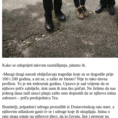
Kako se oduprijeti takvom razmišljanju, pitamo ih.
-Mnogi drugi narodi obilježavaju tragedije koje su se dogodile prije
100 i 200 godina, a mi ne, a zašto ne bismo? Nije to tako davna
prošlost. To je tek tridesetak godina. Upravo je sad vrijeme da se
njihove priče zabilježe, dok nam ih ima tko pričati. Ne želimo da nas
jednog dana naši unuci pitaju zašto smo dopustili da se njihova istina
zaboravi – priča predsjednica Tea.
Branitelji, pripadnici udruga proizašlih iz Domovinskog rata stare, a
njihovim odlaskom gasit će se i udruge koje ih okupljaju. Istina o
ratu stoga ostaje na njihovoj djeci, da ju čuvaju, šire i prenose na