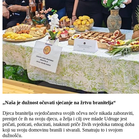
„Naša je dužnost očuvati sjećanje na žrtvu branitelja“
Djeca branitelja svjedočanstva svojih očeva neće nikada zaboraviti,
prenijet će ih na svoju djecu, a želja i cilj ove mlade Udruge jest
pričati, poticati, educirati, istaknuti priče živih svjedoka ratnog doba
koji su svoju domovinu branili i stvarali. Smatraju to i svojom
dužnošću.