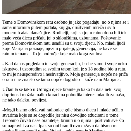
Teme o Domovinskom ratu osobno ju jako pogađaju, no o njima se i
sama informira putem portala, knjiga, društvenih mreža i svih
modernih alata današnjice. Roditelji, koji su joj u ratno doba bili tek
malo veća djeca pričaju joj o skloništima, uzbunama. Poštovanje
prema Domovinskom ratu usadili su u svoju djecu. No, mladi ljudi
koje Marijana poznaje, njezini prijatelji, generacija, ne bave se
ratnim temama. To je područje koje malo koga zanima.
- Kad danas pogledam tu svoju generaciju, i sebe samu i svoje neko
iskustvo, i usporedim sa svojim tatom koji je s 18 godina bio u ratu,
to mi je neusporedivo i neshvatljivo. Moja generacija uopće ne priča
o ratu i ne zna što se tamo uopće dogodilo – kaže nam Marijana.
Učlanila se tako u Udrugu djece branitelja kako bi dala neki svoj
doprinos i možda malim koracima pobudila interes mladih za našu,
ne tako daleku, povijest.
-Mogli bismo održavati radionice gdje bismo djecu i mlade učili o
stvarima koje su se dogodile jer nisu dovoljno educirani o tome.
Trebamo čuvati naše branitelje, brinuti u o njima i poštivati sve što
su napravili za nas. Ipak su oni branili ovu državu da bismo mi
ovako lijepo mogli u njoj živjeti – rekla nam je Marijana.