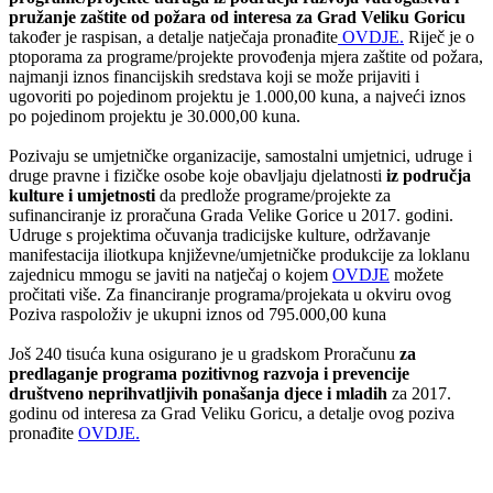
pružanje zaštite od požara od interesa za Grad Veliku Goricu
također je raspisan, a detalje natječaja pronađite
OVDJE.
Riječ je o
ptoporama za programe/projekte provođenja mjera zaštite od požara,
najmanji iznos financijskih sredstava koji se može prijaviti i
ugovoriti po pojedinom projektu je 1.000,00 kuna, a najveći iznos
po pojedinom projektu je 30.000,00 kuna.
Pozivaju se umjetničke organizacije, samostalni umjetnici, udruge i
druge pravne i fizičke osobe koje obavljaju djelatnosti
iz područja
kulture i umjetnosti
da predlože programe/projekte za
sufinanciranje iz proračuna Grada Velike Gorice u 2017. godini.
Udruge s projektima očuvanja tradicijske kulture, održavanje
manifestacija iliotkupa književne/umjetničke produkcije za loklanu
zajednicu mmogu se javiti na natječaj o kojem
OVDJE
možete
pročitati više. Za financiranje programa/projekata u okviru ovog
Poziva raspoloživ je ukupni iznos od 795.000,00 kuna
Još 240 tisuća kuna osigurano je u gradskom Proračunu
za
predlaganje programa pozitivnog razvoja i prevencije
društveno neprihvatljivih ponašanja djece i mladih
za 2017.
godinu od interesa za Grad Veliku Goricu, a detalje ovog poziva
pronađite
OVDJE.