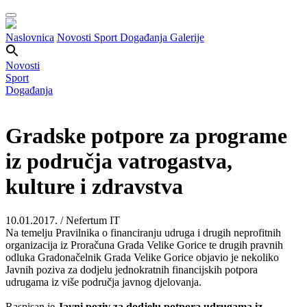
Naslovnica
Novosti
Sport
Događanja
Galerije
Novosti
Sport
Događanja
Gradske potpore za programe
iz područja vatrogastva,
kulture i zdravstva
10.01.2017. / Nefertum IT
Na temelju Pravilnika o financiranju udruga i drugih neprofitnih
organizacija iz Proračuna Grada Velike Gorice te drugih pravnih
odluka Gradonačelnik Grada Velike Gorice objavio je nekoliko
Javnih poziva za dodjelu jednokratnih financijskih potpora
udrugama iz više područja javnog djelovanja.
Raspisan je
Javni poziv za dodjelu potpora udrugama iz