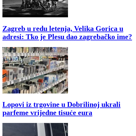
Zagreb u redu letenja, Velika Gorica u
adresi: Tko je Plesu dao zagrebačko ime?
Lopovi iz trgovine u Dobrilinoj ukrali
parfeme vrijedne tisuće eura