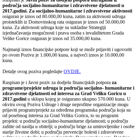
područja socijalno-humanitarne i zdravstvene djelatnosti u
2017.godini. Za socijalno-humanitarne i zdravstvene aktivnosti
osiguran je iznos od 80.000,00 kuna, zatim za aktivnosti udruga
proisteklih iz Domovinskog rata osiguran je iznos od 50.000,00
kuna. Za aktivnosti udruga koje su sukladne Strategiji
izjednačavanja mogućnosti i prava osoba s invaliditetom Grada
Velike Gorice osiguran je iznos od 35.000,00 kuna.
Najmanji iznos financijske potpore koji se može prijaviti i ugovoriti
po ovom Pozivu je 1.000,00 kuna, a najveći iznos je 10.000,00
kuna.
Detalje ovog poziva pogledajte
OVDJE.
Raspisan je i Javni poziv za dodjelu financijskih potpora
za
programe/projekte udruga iz područja socijalno- humanitarne i
zdravstvene djelatnosti od interesa za Grad Veliku Goricu u
2017.godini
u sklopu kojeg je osigurano ukupno 570.000 kuna. U
okviru ovog Poziva Udruge i druge neprofitne organizacije mogu
prijaviti program/projekt za određena programska područja koja su
od posebnog interesa za Grad Veliku Goricu, to su programi
projekti: u području socijalno-humanitarne djelatnosti; u području
zaštite od nasilja u obitelji; u području brige za umirovljenike i osobe
starije životne dobi; u području prevencije bolesti i zdravstvene