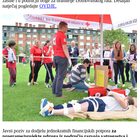
zaštite i u području brige za branitelje Domovinskog rata. Detaljan
natječaj pogledajte
OVDJE.
Javni poziv za dodjelu jednokratnih financijskih potpora
za
programe/projekte udruga iz područja razvoja vatrogastva i