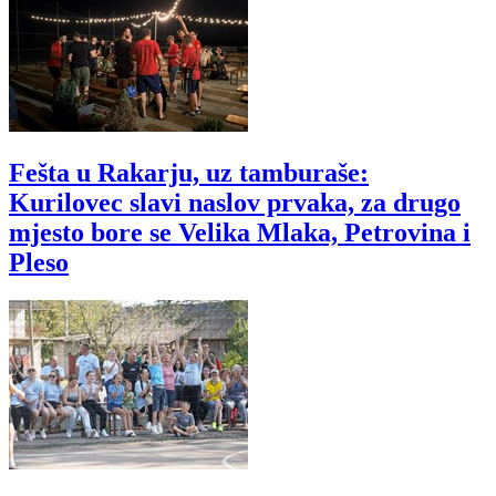
Fešta u Rakarju, uz tamburaše:
Kurilovec slavi naslov prvaka, za drugo
mjesto bore se Velika Mlaka, Petrovina i
Pleso