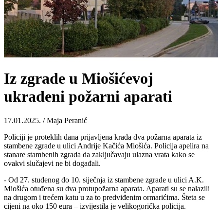
Iz zgrade u Miošićevoj
ukradeni požarni aparati
17.01.2025. / Maja Peranić
Policiji je proteklih dana prijavljena krađa dva požarna aparata iz
stambene zgrade u ulici Andrije Kačića Miošića. Policija apelira na
stanare stambenih zgrada da zaključavaju ulazna vrata kako se
ovakvi slučajevi ne bi događali.
- Od 27. studenog do 10. siječnja iz stambene zgrade u ulici A.K.
Miošića otuđena su dva protupožarna aparata. Aparati su se nalazili
na drugom i trećem katu u za to predviđenim ormarićima. Šteta se
cijeni na oko 150 eura – izvijestila je velikogorička policija.