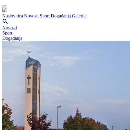
Naslovnica
Novosti
Sport
Događanja
Galerije
Novosti
Sport
Događanja