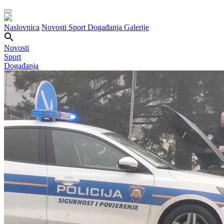
Naslovnica
Novosti
Sport
Događanja
Galerije
Novosti
Sport
Događanja