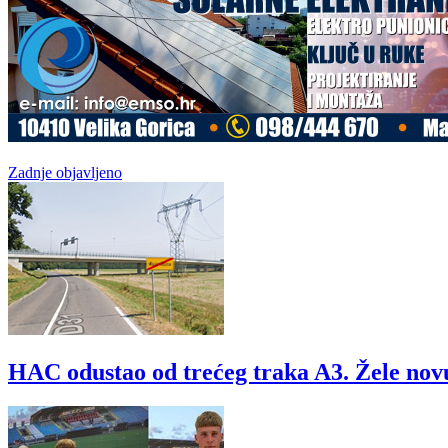
Zadnje objavljeno
HAC odustao od trećeg traka A3. Žele nov