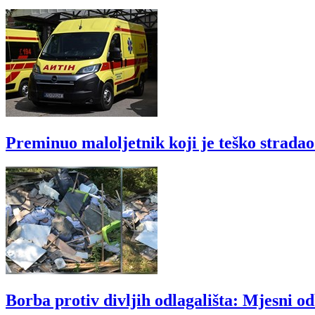
Preminuo maloljetnik koji je teško strada
Borba protiv divljih odlagališta: Mjesni o