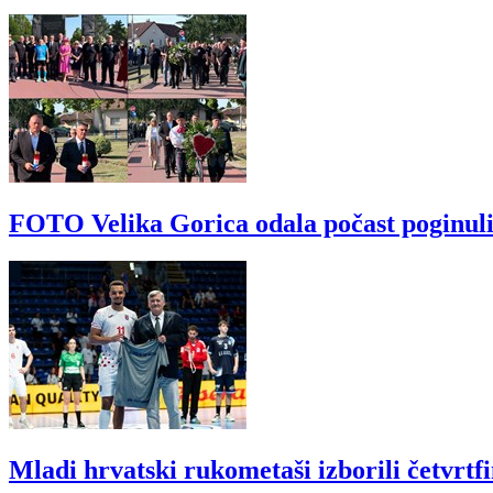
FOTO Velika Gorica odala počast poginul
Mladi hrvatski rukometaši izborili četvrtf