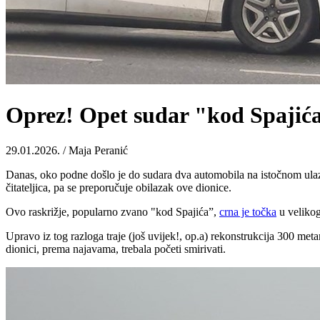
Oprez! Opet sudar "kod Spajić
29.01.2026. / Maja Peranić
Danas, oko podne došlo je do sudara dva automobila na istočnom ulazu 
čitateljica, pa se preporučuje obilazak ove dionice.
Ovo raskrižje, popularno zvano "kod Spajića”,
crna je točka
u velikog
Upravo iz tog razloga traje (još uvijek!, op.a) rekonstrukcija 300 meta
dionici, prema najavama, trebala početi smirivati.