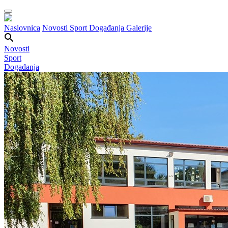
Naslovnica
Novosti
Sport
Događanja
Galerije
Novosti
Sport
Događanja