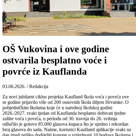
OŠ Vukovina i ove godine
ostvarila besplatno voće i
povrće iz Kauflanda
03.06.2026. / Redakcija
Za novi jubilarni ciklus projekta Kaufland škola voća i povrća ove
se godine prijavilo više od 200 osnovnih škola diljem Hrvatske. O
pobjedničkim školama koje će u narednoj školskoj godini
2026./2027. svaki tjedan od Kauflanda besplatno dobivati tjedne
zalihe voća i povrća, u periodu od 30. travnja do 26. svibnja
odlučilo je gotovo 85.000 glasova kupaca što je ujedno i rekordan
broj glasova do sada. Naime, korisnici Kaufland aplikacije svaki su
dan imali priliku dodijeliti kupone u vrijednosti 10 bodova školama i