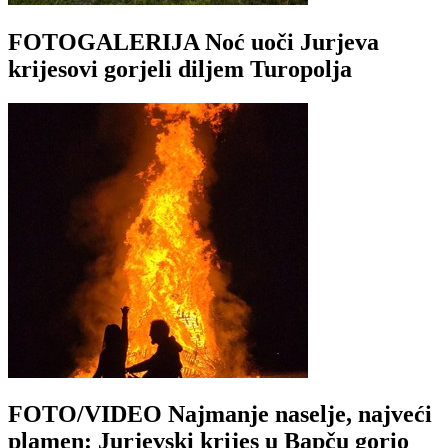
FOTOGALERIJA Noć uoči Jurjeva
krijesovi gorjeli diljem Turopolja
FOTO/VIDEO Najmanje naselje, najveći
plamen: Jurjevski krijes u Bapču gorio