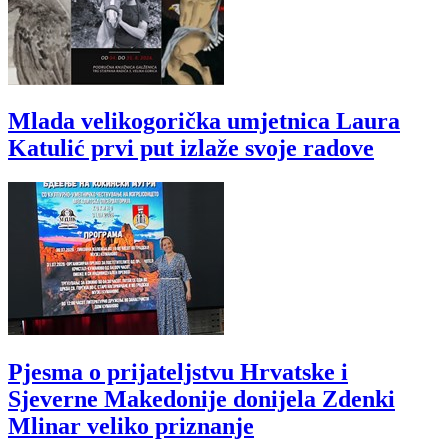
Mlada velikogorička umjetnica Laura
Katulić prvi put izlaže svoje radove
Pjesma o prijateljstvu Hrvatske i
Sjeverne Makedonije donijela Zdenki
Mlinar veliko priznanje