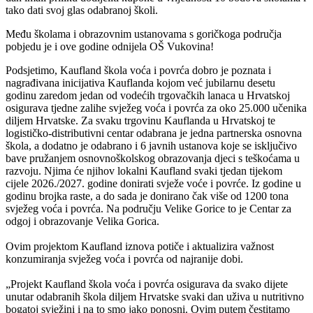
tako dati svoj glas odabranoj školi.
Među školama i obrazovnim ustanovama s goričkoga područja
pobjedu je i ove godine odnijela OŠ Vukovina!
Podsjetimo, Kaufland škola voća i povrća dobro je poznata i
nagrađivana inicijativa Kauflanda kojom već jubilarnu desetu
godinu zaredom jedan od vodećih trgovačkih lanaca u Hrvatskoj
osigurava tjedne zalihe svježeg voća i povrća za oko 25.000 učenika
diljem Hrvatske. Za svaku trgovinu Kauflanda u Hrvatskoj te
logističko-distributivni centar odabrana je jedna partnerska osnovna
škola, a dodatno je odabrano i 6 javnih ustanova koje se isključivo
bave pružanjem osnovnoškolskog obrazovanja djeci s teškoćama u
razvoju. Njima će njihov lokalni Kaufland svaki tjedan tijekom
cijele 2026./2027. godine donirati svježe voće i povrće. Iz godine u
godinu brojka raste, a do sada je donirano čak više od 1200 tona
svježeg voća i povrća. Na području Velike Gorice to je Centar za
odgoj i obrazovanje Velika Gorica.
Ovim projektom Kaufland iznova potiče i aktualizira važnost
konzumiranja svježeg voća i povrća od najranije dobi.
„Projekt Kaufland škola voća i povrća osigurava da svako dijete
unutar odabranih škola diljem Hrvatske svaki dan uživa u nutritivno
bogatoj svježini i na to smo jako ponosni. Ovim putem čestitamo