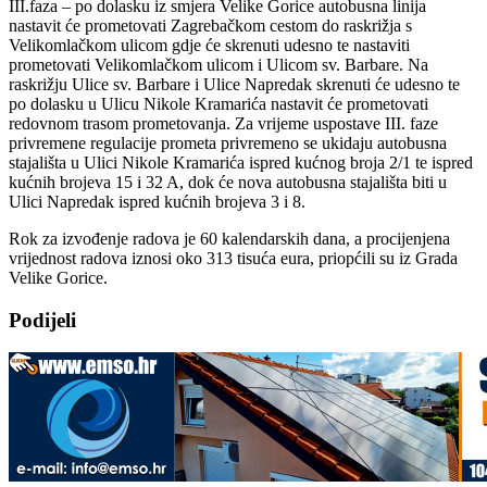
III.faza – po dolasku iz smjera Velike Gorice autobusna linija
nastavit će prometovati Zagrebačkom cestom do raskrižja s
Velikomlačkom ulicom gdje će skrenuti udesno te nastaviti
prometovati Velikomlačkom ulicom i Ulicom sv. Barbare. Na
raskrižju Ulice sv. Barbare i Ulice Napredak skrenuti će udesno te
po dolasku u Ulicu Nikole Kramarića nastavit će prometovati
redovnom trasom prometovanja. Za vrijeme uspostave III. faze
privremene regulacije prometa privremeno se ukidaju autobusna
stajališta u Ulici Nikole Kramarića ispred kućnog broja 2/1 te ispred
kućnih brojeva 15 i 32 A, dok će nova autobusna stajališta biti u
Ulici Napredak ispred kućnih brojeva 3 i 8.
Rok za izvođenje radova je 60 kalendarskih dana, a procijenjena
vrijednost radova iznosi oko 313 tisuća eura, priopćili su iz Grada
Velike Gorice.
Podijeli