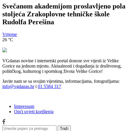
Svečanom akademijom proslavljeno pola
stoljeća Zrakoplovne tehničke škole
Rudolfa Perešina
Vrijeme
26
°C
VGdanas novine i internetski portal donose sve vijesti iz Velike
Gorice na jednom mjestu. Aktualnosti i događanja iz društvenog,
političkog, kulturnog i sportskog života Velike Gorice!
Javite nam se sa svojim vijestima, informacijama, fotografijama:
info@vgdanas.hr
i
01 5584 317
Impressum
Opći uvjeti korištenja