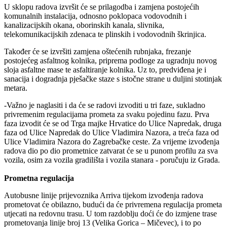
U sklopu radova izvršit će se prilagodba i zamjena postojećih
komunalnih instalacija, odnosno poklopaca vodovodnih i
kanalizacijskih okana, oborinskih kanala, slivnika,
telekomunikacijskih zdenaca te plinskih i vodovodnih škrinjica.
Također će se izvršiti zamjena oštećenih rubnjaka, frezanje
postojećeg asfaltnog kolnika, priprema podloge za ugradnju novog
sloja asfaltne mase te asfaltiranje kolnika. Uz to, predviđena je i
sanacija i dogradnja pješačke staze s istočne strane u duljini stotinjak
metara.
-Važno je naglasiti i da će se radovi izvoditi u tri faze, sukladno
privremenim regulacijama prometa za svaku pojedinu fazu. Prva
faza izvodit će se od Trga majke Hrvatice do Ulice Napredak, druga
faza od Ulice Napredak do Ulice Vladimira Nazora, a treća faza od
Ulice Vladimira Nazora do Zagrebačke ceste. Za vrijeme izvođenja
radova dio po dio prometnice zatvarat će se u punom profilu za sva
vozila, osim za vozila gradilišta i vozila stanara - poručuju iz Grada.
Prometna regulacija
Autobusne linije prijevoznika Arriva tijekom izvođenja radova
prometovat će obilazno, budući da će privremena regulacija prometa
utjecati na redovnu trasu. U tom razdoblju doći će do izmjene trase
prometovanja linije broj 13 (Velika Gorica – Mičevec), i to po