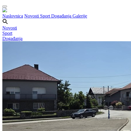
Naslovnica
Novosti
Sport
Događanja
Galerije
Novosti
Sport
Događanja