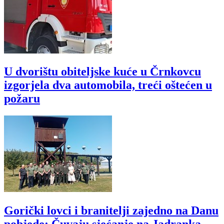
U dvorištu obiteljske kuće u Črnkovcu
izgorjela dva automobila, treći oštećen u
požaru
Gorički lovci i branitelji zajedno na Danu