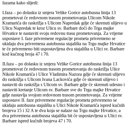
fazama kako slijedi:
I.faza – po dolasku iz smjera Velike Gorice autobusna linija 13
prometovat će redovnom trasom prometovanja Ulicom Nikole
Kramarića do raskrižja s Ulicom Napredak gdje će skrenuti ulijevo u
Ulicu Napredak te kroz Ulicu sv. Barbare doći do Trga majke
Hrvatice te nastaviti svoju redovnu trasu prometovanja. Za vrijeme
uspostave I. faze privremene regulacije prometa privremeno se
ukidaju dva privremena autobusna stajališta na Trgu majke Hrvatice
te će privremeno biti uspostavljena dva stajališta u Ulici sv. Barbare
kod kućnog broja 47 i 70.
II.faza – po dolasku iz smjera Velike Gorice autobusna linija 13
prometovat će redovnom trasom prometovanja do raskrižja Ulice
Nikole Kramarića i Ulice Vladimira Nazora gdje će skrenuti ulijevo
do raskrižja s Ulicom Ivana Lackovića gdje će skrenuti ulijevo i
nastaviti do raskrižja s Ulicom sv. Barbare gdje će skrenuti udesno i
nastaviti kretanje Ulicom sv. Barbare sve do Trga majke Hrvatice
gdje nastavlja svojom redovnom trasom prometovanja. Za vrijeme
uspostave II. faze privremene regulacije prometa privremeno se
ukidaju autobusna stajališta u Ulici Nikole Kramarića ispred kućnih
brojeva 15 i 32 A te dva koja se nalaze na Trgu majke Hrvatice, a
dva privremena autobusna stajališta bit će uspostavljena u Ulici sv.
Barbare ispred kućnih brojeva 47 i 70.