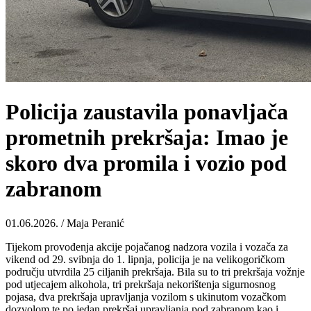
Policija zaustavila ponavljača
prometnih prekršaja: Imao je
skoro dva promila i vozio pod
zabranom
01.06.2026. / Maja Peranić
Tijekom provođenja akcije pojačanog nadzora vozila i vozača za
vikend od 29. svibnja do 1. lipnja, policija je na velikogoričkom
području utvrdila 25 ciljanih prekršaja. Bila su to tri prekršaja vožnje
pod utjecajem alkohola, tri prekršaja nekorištenja sigurnosnog
pojasa, dva prekršaja upravljanja vozilom s ukinutom vozačkom
dozvolom te po jedan prekršaj upravljanja pod zabranom kao i