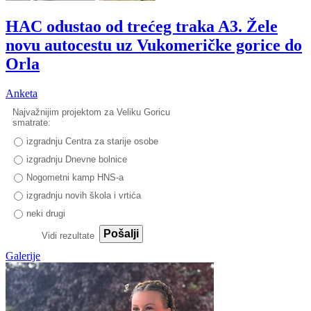
HAC odustao od trećeg traka A3. Žele
novu autocestu uz Vukomeričke gorice do
Orla
Anketa
Najvažnijim projektom za Veliku Goricu
smatrate:
izgradnju Centra za starije osobe
izgradnju Dnevne bolnice
Nogometni kamp HNS-a
izgradnju novih škola i vrtića
neki drugi
Pošalji
Vidi rezultate
Galerije