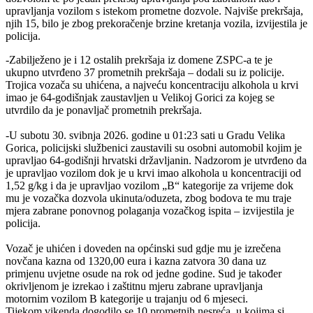
upravljanja vozilom s istekom prometne dozvole. Najviše prekršaja,
njih 15, bilo je zbog prekoračenje brzine kretanja vozila, izvijestila je
policija.
-Zabilježeno je i 12 ostalih prekršaja iz domene ZSPC-a te je
ukupno utvrđeno 37 prometnih prekršaja – dodali su iz policije.
Trojica vozača su uhićena, a najveću koncentraciju alkohola u krvi
imao je 64-godišnjak zaustavljen u Velikoj Gorici za kojeg se
utvrdilo da je ponavljač prometnih prekršaja.
-U subotu 30. svibnja 2026. godine u 01:23 sati u Gradu Velika
Gorica, policijski službenici zaustavili su osobni automobil kojim je
upravljao 64-godišnji hrvatski državljanin. Nadzorom je utvrđeno da
je upravljao vozilom dok je u krvi imao alkohola u koncentraciji od
1,52 g/kg i da je upravljao vozilom „B“ kategorije za vrijeme dok
mu je vozačka dozvola ukinuta/oduzeta, zbog bodova te mu traje
mjera zabrane ponovnog polaganja vozačkog ispita – izvijestila je
policija.
Vozač je uhićen i doveden na općinski sud gdje mu je izrečena
novčana kazna od 1320,00 eura i kazna zatvora 30 dana uz
primjenu uvjetne osude na rok od jedne godine. Sud je također
okrivljenom je izrekao i zaštitnu mjeru zabrane upravljanja
motornim vozilom B kategorije u trajanju od 6 mjeseci.
Tijekom vikenda dogodilo se 10 prometnih nesreća, u kojima si