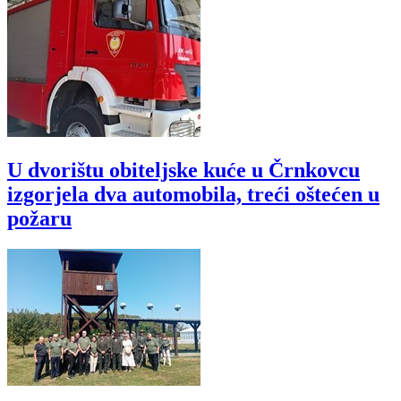
U dvorištu obiteljske kuće u Črnkovcu
izgorjela dva automobila, treći oštećen u
požaru