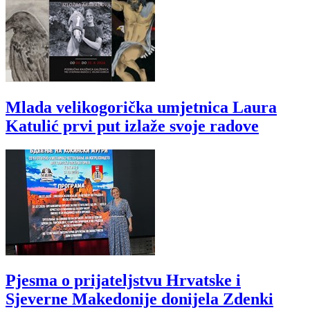
Mlada velikogorička umjetnica Laura
Katulić prvi put izlaže svoje radove
Pjesma o prijateljstvu Hrvatske i
Sjeverne Makedonije donijela Zdenki