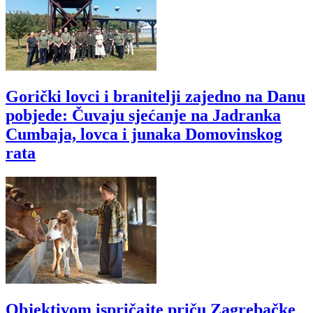
Gorički lovci i branitelji zajedno na Danu
pobjede: Čuvaju sjećanje na Jadranka
Cumbaja, lovca i junaka Domovinskog
rata
Objektivom ispričajte priču Zagrebačke