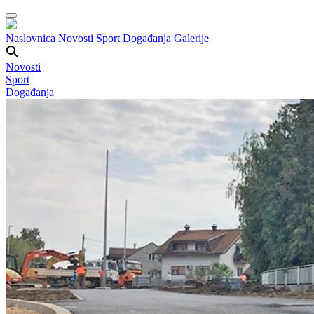
Naslovnica
Novosti
Sport
Događanja
Galerije
Novosti
Sport
Događanja