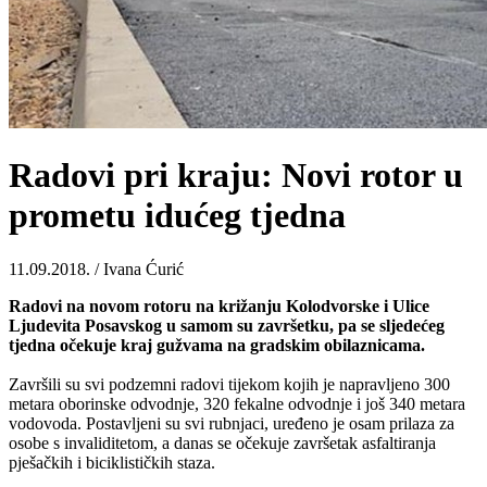
Radovi pri kraju: Novi rotor u
prometu idućeg tjedna
11.09.2018. / Ivana Ćurić
Radovi na novom rotoru na križanju Kolodvorske i Ulice
Ljudevita Posavskog u samom su završetku, pa se sljedećeg
tjedna očekuje kraj gužvama na gradskim obilaznicama.
Završili su svi podzemni radovi tijekom kojih je napravljeno 300
metara oborinske odvodnje, 320 fekalne odvodnje i još 340 metara
vodovoda. Postavljeni su svi rubnjaci, uređeno je osam prilaza za
osobe s
invaliditetom
, a danas se očekuje završetak asfaltiranja
pješačkih i biciklističkih staza.