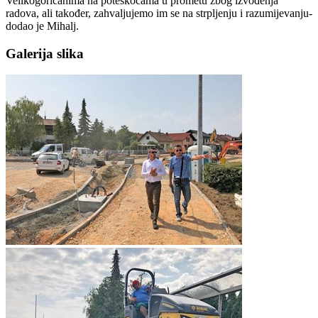
Velikogoričanima na poteškoćama u prometu zbog izvođenja
radova, ali također, zahvaljujemo im se na strpljenju i razumijevanju-
dodao je Mihalj.
Galerija slika