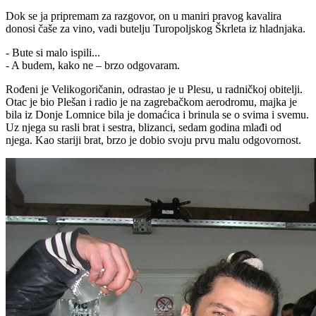
Dok se ja pripremam za razgovor, on u maniri pravog kavalira
donosi čaše za vino, vadi butelju Turopoljskog Škrleta iz hladnjaka.
- Bute si malo ispili...
- A budem, kako ne – brzo odgovaram.
Rođeni je Velikogoričanin, odrastao je u Plesu, u radničkoj obitelji.
Otac je bio Plešan i radio je na zagrebačkom aerodromu, majka je
bila iz Donje Lomnice bila je domaćica i brinula se o svima i svemu.
Uz njega su rasli brat i sestra, blizanci, sedam godina mlađi od
njega. Kao stariji brat, brzo je dobio svoju prvu malu odgovornost.