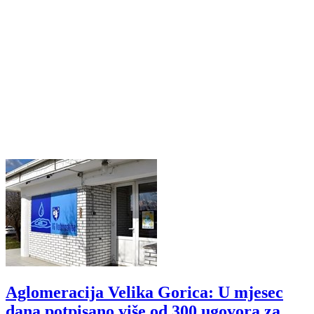
Aglomeracija Velika Gorica: U mjesec
dana potpisano više od 300 ugovora za