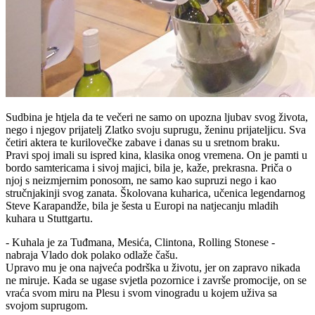
Sudbina je htjela da te večeri ne samo on upozna ljubav svog života,
nego i njegov prijatelj Zlatko svoju suprugu, ženinu prijateljicu. Sva
četiri aktera te kurilovečke zabave i danas su u sretnom braku.
Pravi spoj imali su ispred kina, klasika onog vremena. On je pamti u
bordo samtericama i sivoj majici, bila je, kaže, prekrasna. Priča o
njoj s neizmjernim ponosom, ne samo kao supruzi nego i kao
stručnjakinji svog zanata. Školovana kuharica, učenica legendarnog
Steve Karapandže, bila je šesta u Europi na natjecanju mladih
kuhara u Stuttgartu.
- Kuhala je za Tuđmana, Mesića, Clintona, Rolling Stonese -
nabraja Vlado dok polako odlaže čašu.
Upravo mu je ona najveća podrška u životu, jer on zapravo nikada
ne miruje. Kada se ugase svjetla pozornice i završe promocije, on se
vraća svom miru na Plesu i svom vinogradu u kojem uživa sa
svojom suprugom.