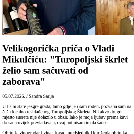
Velikogorička priča o Vladi
Mikulčiću: "Turopoljski škrlet
želio sam sačuvati od
zaborava"
05.07.2026. / Sandra Sarija
U tišini stare jezgre grada, tamo gdje je i sam rođen, pozvana sam na
čašu idealno rashlađenog Turopoljskog Škrleta. Nikakvo drugo
mjesto susreta nije dolazilo u obzir. Iako je moja ljubav prema kavi
do sada uvijek prevladavala, ovaj put nisam imala šanse.
Obrtnik, vinogradar i vinar, lovac, predsjednik Udruženja obrtnika