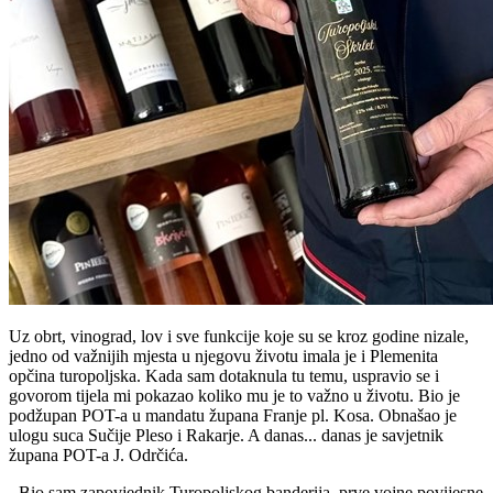
Uz obrt, vinograd, lov i sve funkcije koje su se kroz godine nizale,
jedno od važnijih mjesta u njegovu životu imala je i Plemenita
opčina turopoljska. Kada sam dotaknula tu temu, uspravio se i
govorom tijela mi pokazao koliko mu je to važno u životu. Bio je
podžupan POT-a u mandatu župana Franje pl. Kosa. Obnašao je
ulogu suca Sučije Pleso i Rakarje. A danas... danas je savjetnik
župana POT-a J. Odrčića.
- Bio sam zapovjednik Turopoljskog banderija, prve vojne povijesne