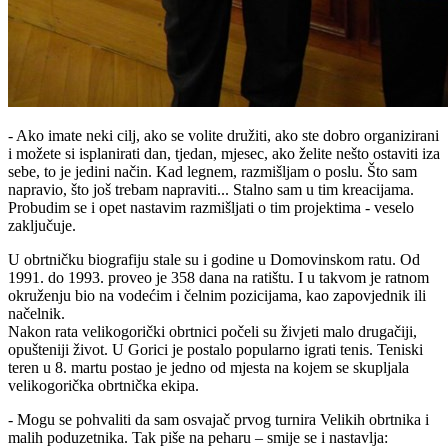
- Ako imate neki cilj, ako se volite družiti, ako ste dobro organizirani
i možete si isplanirati dan, tjedan, mjesec, ako želite nešto ostaviti iza
sebe, to je jedini način. Kad legnem, razmišljam o poslu. Što sam
napravio, što još trebam napraviti... Stalno sam u tim kreacijama.
Probudim se i opet nastavim razmišljati o tim projektima - veselo
zaključuje.
U obrtničku biografiju stale su i godine u Domovinskom ratu. Od
1991. do 1993. proveo je 358 dana na ratištu. I u takvom je ratnom
okruženju bio na vodećim i čelnim pozicijama, kao zapovjednik ili
načelnik.
Nakon rata velikogorički obrtnici počeli su živjeti malo drugačiji,
opušteniji život. U Gorici je postalo popularno igrati tenis. Teniski
teren u 8. martu postao je jedno od mjesta na kojem se skupljala
velikogorička obrtnička ekipa.
- Mogu se pohvaliti da sam osvajač prvog turnira Velikih obrtnika i
malih poduzetnika. Tak piše na peharu – smije se i nastavlja: