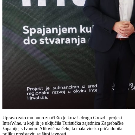
Upravo zato mu puno znači što je kroz Udrugu Grozd i projekt
InterWine, u koji ih je uključila Turistička zajednica Zagrebačke
županije, s Ivanom Alilović na čelu, ta mala vinska priča dobila
priliku predstaviti se široj javnosti.