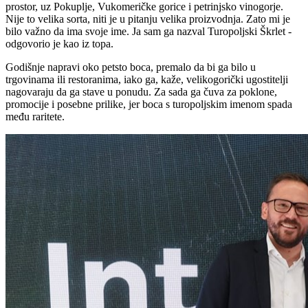
prostor, uz Pokuplje, Vukomeričke gorice i petrinjsko vinogorje.
Nije to velika sorta, niti je u pitanju velika proizvodnja. Zato mi je
bilo važno da ima svoje ime. Ja sam ga nazval Turopoljski Škrlet -
odgovorio je kao iz topa.
Godišnje napravi oko petsto boca, premalo da bi ga bilo u
trgovinama ili restoranima, iako ga, kaže, velikogorički ugostitelji
nagovaraju da ga stave u ponudu. Za sada ga čuva za poklone,
promocije i posebne prilike, jer boca s turopoljskim imenom spada
među raritete.