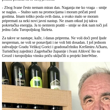
- Zbog Ivane često nemam miran dan. Naganja me ko vraga – smije
se naglas. – Stalno sam na promocijama i moram pričati pred
gostima. Imam toliko posla ovih dana, a svako malo se moram
pripremati za neki novi javni nastup. Ne znam otkud joj takva
pokretačka energija. Ja to nemrem pratiti – smije se dok nam toči još
jednu čašu Turopoljskog Škrleta.
Za takve se nastupe, kaže, i danas priprema. Ne voli doći pred ljude
nespreman, ne voli se ponavljati i ne voli biti dosadan. I još jednom
zahvaljuje Gradu Velikoj Gorici i gradonačelniku Krešimiru Ačkaru,
Turističkoj zajednici Zagrebačke županije i Ivani Alilović što su
Grozd i turopoljsku vinsku priču uključili u projekt InterWine.