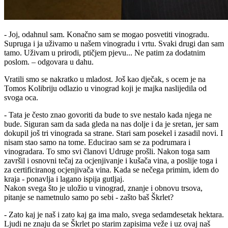
- Joj, odahnul sam. Konačno sam se mogao posvetiti vinogradu.
Supruga i ja uživamo u našem vinogradu i vrtu. Svaki drugi dan sam
tamo. Uživam u prirodi, ptičjem pjevu... Ne patim za dodatnim
poslom. – odgovara u dahu.
Vratili smo se nakratko u mladost. Još kao dječak, s ocem je na
Tomos Kolibriju odlazio u vinograd koji je majka naslijedila od
svoga oca.
- Tata je često znao govoriti da bude to sve nestalo kada njega ne
bude. Siguran sam da sada gleda na nas dolje i da je sretan, jer sam
dokupil još tri vinograda sa strane. Stari sam posekel i zasadil novi. I
nisam stao samo na tome. Educirao sam se za podrumara i
vinogradara. To smo svi članovi Udruge prošli. Nakon toga sam
završil i osnovni tečaj za ocjenjivanje i kušača vina, a poslije toga i
za certificiranog ocjenjivača vina. Kada se nečega primim, idem do
kraja - ponavlja i lagano ispija gutljaj.
Nakon svega što je uložio u vinograd, znanje i obnovu trsova,
pitanje se nametnulo samo po sebi - zašto baš Škrlet?
- Zato kaj je naš i zato kaj ga ima malo, svega sedamdesetak hektara.
Ljudi ne znaju da se Škrlet po starim zapisima veže i uz ovaj naš