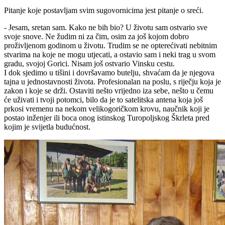
Pitanje koje postavljam svim sugovornicima jest pitanje o sreći.
- Jesam, sretan sam. Kako ne bih bio? U životu sam ostvario sve
svoje snove. Ne žudim ni za čim, osim za još kojom dobro
proživljenom godinom u životu. Trudim se ne opterećivati nebitnim
stvarima na koje ne mogu utjecati, a ostavio sam i neki trag u svom
gradu, svojoj Gorici. Nisam još ostvario Vinsku cestu.
I dok sjedimo u tišini i dovršavamo butelju, shvaćam da je njegova
tajna u jednostavnosti života. Profesionalan na poslu, s riječju koja je
zakon i koje se drži. Ostaviti nešto vrijedno iza sebe, nešto u čemu
će uživati i tvoji potomci, bilo da je to satelitska antena koja još
prkosi vremenu na nekom velikogoričkom krovu, naučnik koji je
postao inženjer ili boca onog istinskog Turopoljskog Škrleta pred
kojim je svijetla budućnost.