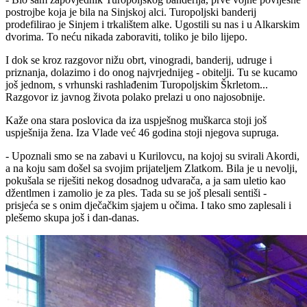
postrojbe koja je bila na Sinjskoj alci. Turopoljski banderij
prodefilirao je Sinjem i trkalištem alke. Ugostili su nas i u Alkarskim
dvorima. To neću nikada zaboraviti, toliko je bilo lijepo.
I dok se kroz razgovor nižu obrt, vinogradi, banderij, udruge i
priznanja, dolazimo i do onog najvrjednijeg - obitelji. Tu se kucamo
još jednom, s vrhunski rashlađenim Turopoljskim Škrletom...
Razgovor iz javnog života polako prelazi u ono najosobnije.
Kaže ona stara poslovica da iza uspješnog muškarca stoji još
uspješnija žena. Iza Vlade već 46 godina stoji njegova supruga.
- Upoznali smo se na zabavi u Kurilovcu, na kojoj su svirali Akordi,
a na koju sam došel sa svojim prijateljem Zlatkom. Bila je u nevolji,
pokušala se riješiti nekog dosadnog udvarača, a ja sam uletio kao
džentlmen i zamolio je za ples. Tada su se još plesali sentiši -
prisjeća se s onim dječačkim sjajem u očima. I tako smo zaplesali i
plešemo skupa još i dan-danas.