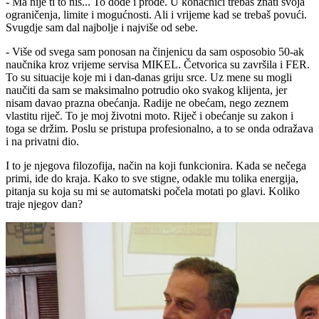
- Ma nije ti to niš... To dođe i prođe. U konačnici trebaš znati svoja
ograničenja, limite i mogućnosti. Ali i vrijeme kad se trebaš povući.
Svugdje sam dal najbolje i najviše od sebe.
- Više od svega sam ponosan na činjenicu da sam osposobio 50-ak
naučnika kroz vrijeme servisa MIKEL. Četvorica su završila i FER.
To su situacije koje mi i dan-danas griju srce. Uz mene su mogli
naučiti da sam se maksimalno potrudio oko svakog klijenta, jer
nisam davao prazna obećanja. Radije ne obećam, nego zeznem
vlastitu riječ. To je moj životni moto. Riječ i obećanje su zakon i
toga se držim. Poslu se pristupa profesionalno, a to se onda odražava
i na privatni dio.
I to je njegova filozofija, način na koji funkcionira. Kada se nečega
primi, ide do kraja. Kako to sve stigne, odakle mu tolika energija,
pitanja su koja su mi se automatski počela motati po glavi. Koliko
traje njegov dan?