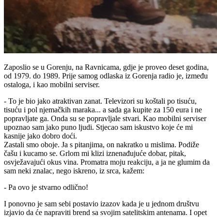
Zaposlio se u Gorenju, na Ravnicama, gdje je proveo deset godina,
od 1979. do 1989. Prije samog odlaska iz Gorenja radio je, između
ostaloga, i kao mobilni serviser.
- To je bio jako atraktivan zanat. Televizori su koštali po tisuću,
tisuću i pol njemačkih maraka... a sada ga kupite za 150 eura i ne
popravljate ga. Onda su se popravljale stvari. Kao mobilni serviser
upoznao sam jako puno ljudi. Stjecao sam iskustvo koje će mi
kasnije jako dobro doći.
Zastali smo oboje. Ja s pitanjima, on nakratko u mislima. Podiže
čašu i kucamo se. Grlom mi klizi iznenađujuće dobar, pitak,
osvježavajući okus vina. Promatra moju reakciju, a ja ne glumim da
sam neki znalac, nego iskreno, iz srca, kažem:
- Pa ovo je stvarno odlično!
I ponovno je sam sebi postavio izazov kada je u jednom društvu
izjavio da će napraviti brend sa svojim satelitskim antenama. I opet