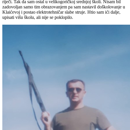
riječi. Tak da sam ostal u velikogoričkoj srednjoj školi. Nisam bil
zadovoljan samo tim obrazovanjem pa sam nastavil doškolovanje u
Klaićevoj i postao elektrotehničar slabe struje. Htio sam ići dalje,
upisati višu školu, ali nije se poklopilo.