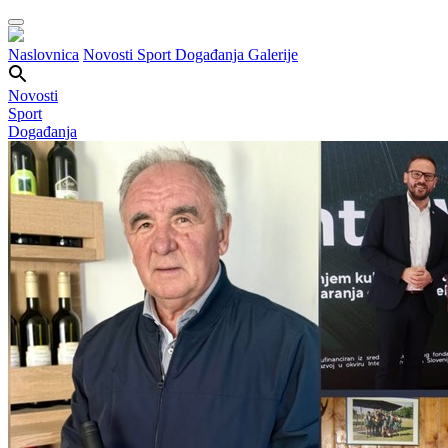
Naslovnica
Novosti
Sport
Događanja
Galerije
Novosti
Sport
Događanja