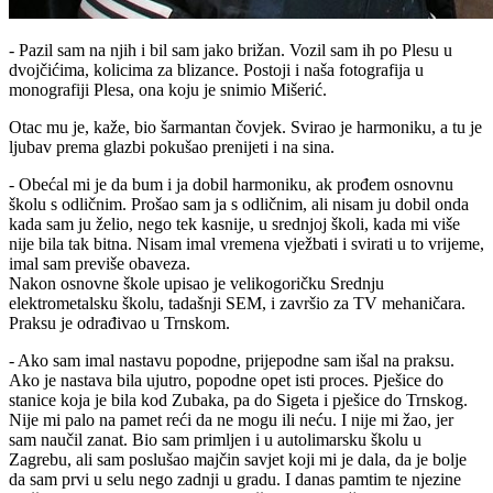
- Pazil sam na njih i bil sam jako brižan. Vozil sam ih po Plesu u
dvojčićima, kolicima za blizance. Postoji i naša fotografija u
monografiji Plesa, ona koju je snimio Mišerić.
Otac mu je, kaže, bio šarmantan čovjek. Svirao je harmoniku, a tu je
ljubav prema glazbi pokušao prenijeti i na sina.
- Obećal mi je da bum i ja dobil harmoniku, ak prođem osnovnu
školu s odličnim. Prošao sam ja s odličnim, ali nisam ju dobil onda
kada sam ju želio, nego tek kasnije, u srednjoj školi, kada mi više
nije bila tak bitna. Nisam imal vremena vježbati i svirati u to vrijeme,
imal sam previše obaveza.
Nakon osnovne škole upisao je velikogoričku Srednju
elektrometalsku školu, tadašnji SEM, i završio za TV mehaničara.
Praksu je odrađivao u Trnskom.
- Ako sam imal nastavu popodne, prijepodne sam išal na praksu.
Ako je nastava bila ujutro, popodne opet isti proces. Pješice do
stanice koja je bila kod Zubaka, pa do Sigeta i pješice do Trnskog.
Nije mi palo na pamet reći da ne mogu ili neću. I nije mi žao, jer
sam naučil zanat. Bio sam primljen i u autolimarsku školu u
Zagrebu, ali sam poslušao majčin savjet koji mi je dala, da je bolje
da sam prvi u selu nego zadnji u gradu. I danas pamtim te njezine