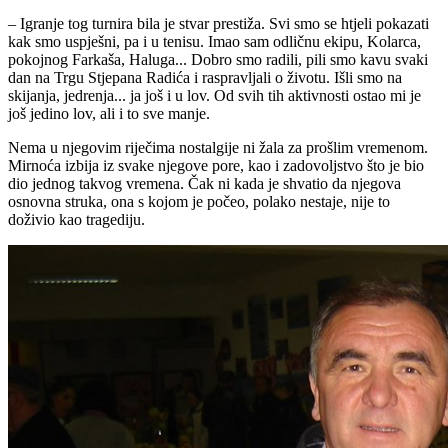
– Igranje tog turnira bila je stvar prestiža. Svi smo se htjeli pokazati
kak smo uspješni, pa i u tenisu. Imao sam odličnu ekipu, Kolarca,
pokojnog Farkaša, Haluga... Dobro smo radili, pili smo kavu svaki
dan na Trgu Stjepana Radića i raspravljali o životu. Išli smo na
skijanja, jedrenja... ja još i u lov. Od svih tih aktivnosti ostao mi je
još jedino lov, ali i to sve manje.
Nema u njegovim riječima nostalgije ni žala za prošlim vremenom.
Mirnoća izbija iz svake njegove pore, kao i zadovoljstvo što je bio
dio jednog takvog vremena. Čak ni kada je shvatio da njegova
osnovna struka, ona s kojom je počeo, polako nestaje, nije to
doživio kao tragediju.