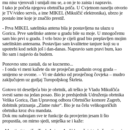
mu nisu vjerovali i smijali mu se, a on je to zaista i napravio.
I tako je počela njegova obrtnička priča. U Cvjetnom naselju otvorio
je TV/video servis, a ime MIKEL (Mikulčić elektronika), ubrzo je
postalo ime koje je značilo prestiž.
- Prva MIKEL satelitska antena bila je postavljena na ulazu u
Goricu. Prve satelitske antene u gradu bile su moje. U mnogočemu
sam bio prvi u gradu. I vrlo brzo je cijeli grad bio preplavljen mojim
satelitskim antenama. Postavljao sam kvalitetne tanjure koji su u
upotrebi kod nekih još i dan-danas. Napravio sam pravi bum, kao
što sam i najavio da budem.
Ponovno smo zastali, da se kucnemo...
- I onda vi meni kažete da ste prosječan građanin ovog grada –
smijemo se ovome. – Vi ste daleko od prosječnog čovjeka – mudro
zaključujem uz gutljaj Turopoljskog Škrleta.
Gotovo tri desetljeća bio je obrtnik, ali teško je Vladu Mikulčića
svesti samo na jedan posao. Bio je predsjednik Udruženja obrtnika
Velika Gorica, član Upravnog odbora Obrtničke komore Zagreb,
dobitnik priznanja „Zlatne ruke“. Bio je na čelu velikogoričkih
obrtnika kroz dva mandata.
Dok mu nabrajam sve te funkcije da provjerim jesam li što
propustila, on mirno sjedi, smješka se i kaže: