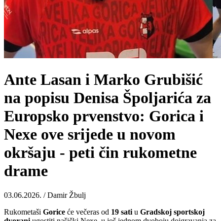
Ante Lasan i Marko Grubišić
na popisu Denisa Špoljarića za
Europsko prvenstvo: Gorica i
Nexe ove srijede u novom
okršaju - peti čin rukometne
drame
03.06.2026. / Damir Žbulj
Rukometaši
Gorice
će večeras od
19 sati
u
Gradskoj sportskoj
dvorani
ugostiti našički Nexe, u još jednom dvoboju doigravanja za