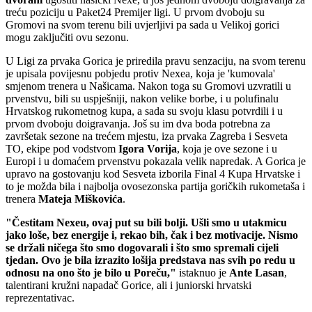
treću poziciju u Paket24 Premijer ligi. U prvom dvoboju su
Gromovi na svom terenu bili uvjerljivi pa sada u Velikoj gorici
mogu zaključiti ovu sezonu.
U Ligi za prvaka Gorica je priredila pravu senzaciju, na svom terenu
je upisala povijesnu pobjedu protiv Nexea, koja je 'kumovala'
smjenom trenera u Našicama. Nakon toga su Gromovi uzvratili u
prvenstvu, bili su uspješniji, nakon velike borbe, i u polufinalu
Hrvatskog rukometnog kupa, a sada su svoju klasu potvrdili i u
prvom dvoboju doigravanja. Još su im dva boda potrebna za
završetak sezone na trećem mjestu, iza prvaka Zagreba i Sesveta
TO, ekipe pod vodstvom
Igora
Vorija
, koja je ove sezone i u
Europi i u domaćem prvenstvu pokazala velik napredak. A Gorica je
upravo na gostovanju kod Sesveta izborila Final 4 Kupa Hrvatske i
to je možda bila i najbolja ovosezonska partija goričkih rukometaša i
trenera
Mateja
Miškovića
.
"Čestitam Nexeu, ovaj put su bili bolji. Ušli smo u utakmicu
jako loše, bez energije i, rekao bih, čak i bez motivacije. Nismo
se držali ničega što smo dogovarali i što smo spremali cijeli
tjedan. Ovo je bila izrazito lošija predstava nas svih po redu u
odnosu na ono što je bilo u Poreču,"
istaknuo je
Ante
Lasan
,
talentirani kružni napadač Gorice, ali i juniorski hrvatski
reprezentativac.