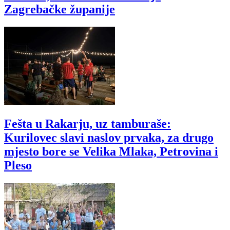
Zagrebačke županije
Fešta u Rakarju, uz tamburaše:
Kurilovec slavi naslov prvaka, za drugo
mjesto bore se Velika Mlaka, Petrovina i
Pleso