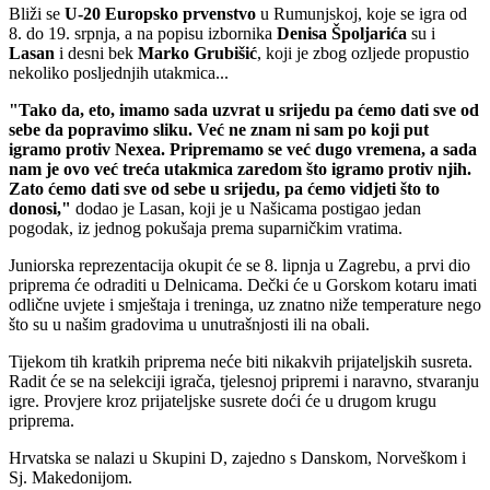
Bliži se
U-20 Europsko prvenstvo
u Rumunjskoj, koje se igra od
8. do 19. srpnja, a na popisu izbornika
Denisa
Špoljarića
su i
Lasan
i desni bek
Marko
Grubišić
, koji je zbog ozljede propustio
nekoliko posljednjih utakmica...
"Tako da, eto, imamo sada uzvrat u srijedu pa ćemo dati sve od
sebe da popravimo sliku. Već ne znam ni sam po koji put
igramo protiv Nexea. Pripremamo se već dugo vremena, a sada
nam je ovo već treća utakmica zaredom što igramo protiv njih.
Zato ćemo dati sve od sebe u srijedu, pa ćemo vidjeti što to
donosi,"
dodao je Lasan, koji je u Našicama postigao jedan
pogodak, iz jednog pokušaja prema suparničkim vratima.
Juniorska reprezentacija okupit će se 8. lipnja u Zagrebu, a prvi dio
priprema će odraditi u Delnicama. Dečki će u Gorskom kotaru imati
odlične uvjete i smještaja i treninga, uz znatno niže temperature nego
što su u našim gradovima u unutrašnjosti ili na obali.
Tijekom tih kratkih priprema neće biti nikakvih prijateljskih susreta.
Radit će se na selekciji igrača, tjelesnoj pripremi i naravno, stvaranju
igre. Provjere kroz prijateljske susrete doći će u drugom krugu
priprema.
Hrvatska se nalazi u Skupini D, zajedno s Danskom, Norveškom i
Sj. Makedonijom.