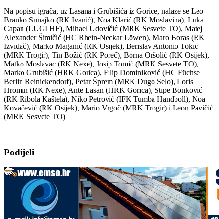
Na popisu igrača, uz Lasana i Grubišića iz Gorice, nalaze se Leo
Branko Sunajko (RK Ivanić), Noa Klarić (RK Moslavina), Luka
Capan (LUGI HF), Mihael Udovičić (MRK Sesvete TO), Matej
Alexander Šimičić (HC Rhein-Neckar Löwen), Maro Boras (RK
Izviđač), Marko Maganić (RK Osijek), Berislav Antonio Tokić
(MRK Trogir), Tin Božić (RK Poreč), Borna Oršolić (RK Osijek),
Matko Moslavac (RK Nexe), Josip Tomić (MRK Sesvete TO),
Marko Grubišić (HRK Gorica), Filip Dominiković (HC Füchse
Berlin Reinickendorf), Petar Šprem (MRK Dugo Selo), Loris
Hromin (RK Nexe), Ante Lasan (HRK Gorica), Stipe Bonković
(RK Ribola Kaštela), Niko Petrović (IFK Tumba Handboll), Noa
Kovačević (RK Osijek), Mario Vrgoč (MRK Trogir) i Leon Pavičić
(MRK Sesvete TO).
Podijeli