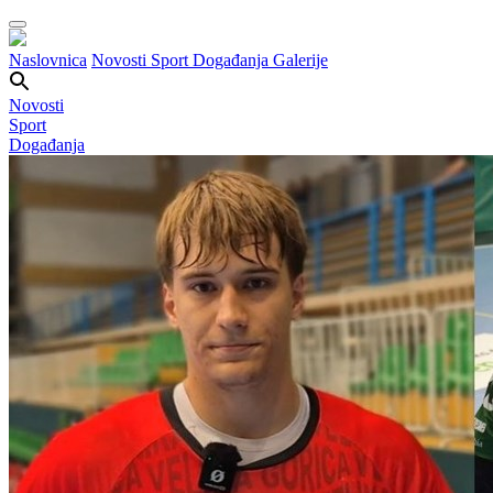
Naslovnica
Novosti
Sport
Događanja
Galerije
Novosti
Sport
Događanja