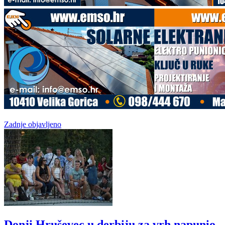
Zadnje objavljeno
Donji Hruševec u derbiju za vrh napunio