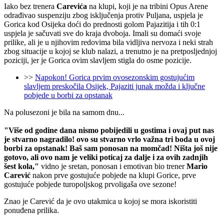
Iako bez trenera
Carevića
na klupi, koji je na tribini Opus Arene
odrađivao suspenziju zbog isključenja protiv Puljana, uspjela je
Gorica kod Osijeka doći do prednosti golom Pajazitija i tih 0:1
uspjela je sačuvati sve do kraja dvoboja. Imali su domaći svoje
prilike, ali je u njihovim redovima bila vidljiva nervoza i neki strah
zbog situacije u kojoj se klub nalazi, a trenutno je na pretposljednjoj
poziciji, jer je Gorica ovim slavljem stigla do osme pozicije.
>>
Napokon! Gorica prvim ovosezonskim gostujućim
slavljem preskočila Osijek, Pajaziti junak možda i ključne
pobjede u borbi za opstanak
Na polusezoni je bila na samom dnu...
"Više od godine dana nismo pobijedili u gostima i ovaj put nas
je stvarno nagradilo! ovo su stvarno vrlo važna tri boda u ovoj
borbi za opstanak! Baš sam ponosan na momčad! Ništa još nije
gotovo, ali ovo nam je veliki poticaj za dalje i za ovih zadnjih
šest kola,"
vidno je sretan, ponosan i emotivan bio trener
Mario
Carević
nakon prve gostujuće pobjede na klupi Gorice, prve
gostujuće pobjede turopoljskog prvoligaša ove sezone!
Znao je Carević da je ovo utakmica u kojoj se mora iskoristiti
ponuđena prilika.