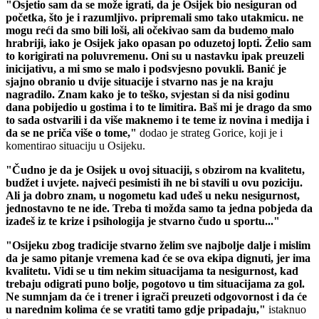
"Osjetio sam da se može igrati, da je Osijek bio nesiguran od
početka, što je i razumljivo. pripremali smo tako utakmicu. ne
mogu reći da smo bili loši, ali očekivao sam da budemo malo
hrabriji, iako je Osijek jako opasan po oduzetoj lopti. Želio sam
to korigirati na poluvremenu. Oni su u nastavku ipak preuzeli
inicijativu, a mi smo se malo i podsvjesno povukli. Banić je
sjajno obranio u dvije situacije i stvarno nas je na kraju
nagradilo. Znam kako je to teško, svjestan si da nisi godinu
dana pobijedio u gostima i to te limitira. Baš mi je drago da smo
to sada ostvarili i da više maknemo i te teme iz novina i medija i
da se ne priča više o tome,"
dodao je strateg Gorice, koji je i
komentirao situaciju u Osijeku.
"Čudno je da je Osijek u ovoj situaciji, s obzirom na kvalitetu,
budžet i uvjete. najveći pesimisti ih ne bi stavili u ovu poziciju.
Ali ja dobro znam, u nogometu kad uđeš u neku nesigurnost,
jednostavno te ne ide. Treba ti možda samo ta jedna pobjeda da
izađeš iz te krize i psihologija je stvarno čudo u sportu..."
"Osijeku zbog tradicije stvarno želim sve najbolje dalje i mislim
da je samo pitanje vremena kad će se ova ekipa dignuti, jer ima
kvalitetu. Vidi se u tim nekim situacijama ta nesigurnost, kad
trebaju odigrati puno bolje, pogotovo u tim situacijama za gol.
Ne sumnjam da će i trener i igrači preuzeti odgovornost i da će
u narednim kolima će se vratiti tamo gdje pripadaju,"
istaknuo