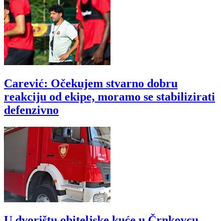
Carević: Očekujem stvarno dobru
reakciju od ekipe, moramo se stabilizirati
defenzivno
U dvorištu obiteljske kuće u Črnkovcu