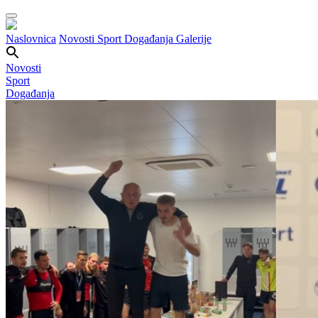
Naslovnica
Novosti
Sport
Događanja
Galerije
Novosti
Sport
Događanja