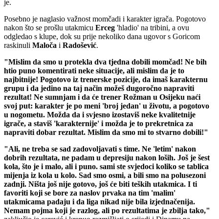
je.
Posebno je naglasio važnost momčadi i karakter igrača. Pogotovo
nakon što se prošlu utakmicu
Erceg
'hladio' na tribini, a ovu
odgledao s klupe, dok su prije nekoliko dana ugovor s Goricom
raskinuli
Maloča
i
Radošević
.
"Mislim da smo u protekla dva tjedna dobili momčad! Ne bih
htio puno komentirati neke situacije, ali mislim da je to
najbitnije! Pogotovo iz trenerske pozicije, da imaš karakternu
grupu i da jedino na taj način možeš dugoročno napraviti
rezultat! Ne sumnjam i da će trener Rožman u Osijeku naći
svoj put: karakter je po meni 'broj jedan' u životu, a pogotovo
u nogometu. Možda da i svjesno izostaviš neke kvalitetnije
igrače, a staviš 'karakternije' i možda je to prekretnica za
napraviti dobar rezultat. Mislim da smo mi to stvarno dobili!"
"Ali, ne treba se sad zadovoljavati s time. Ne 'letim' nakon
dobrih rezultata, ne padam u depresiju nakon loših. Još je šest
kola, što je i malo, ali i puno. sami ste svjedoci koliko se tablica
mijenja iz kola u kolo. Sad smo osmi, a bili smo na polusezoni
zadnji. Ništa još nije gotovo, još će biti teških utakmica. I ti
favoriti koji se bore za naslov prvaka na tim 'malim'
utakmicama padaju i da liga nikad nije bila izjednačenija.
Nemam pojma koji je razlog, ali po rezultatima je zbilja tako,"