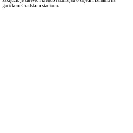
zaključio je carević i krenuo razmišljati o srijedi i Dinamu na
goričkom Gradskom stadionu.