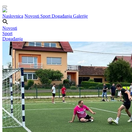
Naslovnica
Novosti
Sport
Događanja
Galerije
Novosti
Sport
Događanja