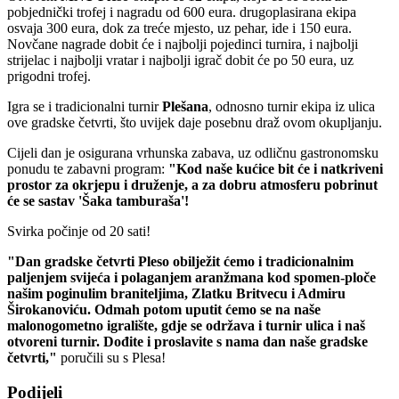
pobjednički trofej i nagradu od 600 eura. drugoplasirana ekipa
osvaja 300 eura, dok za treće mjesto, uz pehar, ide i 150 eura.
Novčane nagrade dobit će i najbolji pojedinci turnira, i najbolji
strijelac i najbolji vratar i najbolji igrač dobit će po 50 eura, uz
prigodni trofej.
Igra se i tradicionalni turnir
Plešana
, odnosno turnir ekipa iz ulica
ove gradske četvrti, što uvijek daje posebnu draž ovom okupljanju.
Cijeli dan je osigurana vrhunska zabava, uz odličnu gastronomsku
ponudu te zabavni program:
"Kod naše kućice bit će i natkriveni
prostor za okrjepu i druženje, a za dobru atmosferu pobrinut
će se sastav 'Šaka tamburaša'!
Svirka počinje od 20 sati!
"Dan gradske četvrti Pleso obilježit ćemo i tradicionalnim
paljenjem svijeća i polaganjem aranžmana kod spomen-ploče
našim poginulim braniteljima, Zlatku Britvecu i Admiru
Širokanoviću. Odmah potom uputit ćemo se na naše
malonogometno igralište, gdje se održava i turnir ulica i naš
otvoreni turnir. Dođite i proslavite s nama dan naše gradske
četvrti,"
poručili su s Plesa!
Podijeli