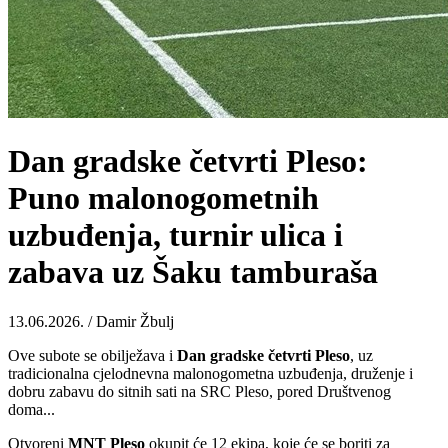
Dan gradske četvrti Pleso:
Puno malonogometnih
uzbuđenja, turnir ulica i
zabava uz Šaku tamburaša
13.06.2026. / Damir Žbulj
Ove subote se obilježava i
Dan gradske četvrti Pleso
, uz
tradicionalna cjelodnevna malonogometna uzbuđenja, druženje i
dobru zabavu do sitnih sati na SRC Pleso, pored Društvenog
doma...
Otvoreni
MNT Pleso
okupit će 12 ekipa, koje će se boriti za