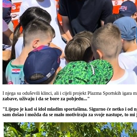
I njega su oduševili klinci, ali i cijeli projekt Plazma Sportskih igara 
zabave, uživaju i da se bore za pobjedu..."
"Lijepo je kad si idol mladim sportašima. Sigurno će netko i od 
sam došao i možda da se malo motiviraju za svoje nastupe, to mi j