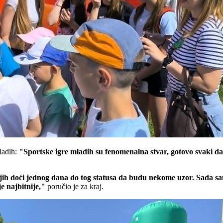
mladih:
"Sportske igre mladih su fenomenalna stvar, gotovo svaki dan
njih doći jednog dana do tog statusa da budu nekome uzor. Sada sam
e najbitnije,"
poručio je za kraj.