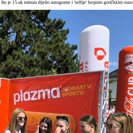
to je 15-ak minuta dijelio autograme i 'selfije' brojnim goričkkim osn