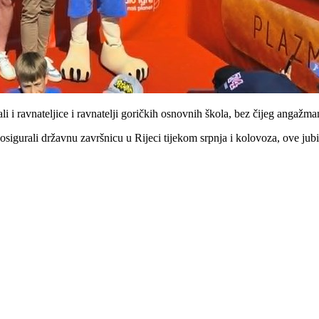
, ali i ravnateljice i ravnatelji goričkih osnovnih škola, bez čijeg angaž
u osigurali državnu završnicu u Rijeci tijekom srpnja i kolovoza, ove ju