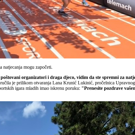
da natjecanja mogu započeti.
lji, poštovani organizatori i draga djeco, vidim da ste spremni za n
učila je prilikom otvaranja Lana Krunić Lukinić, pročelnica Upravnog o
Sportskih igara mladih imao iskrenu poruku:
"Prenesite pozdrave vašem