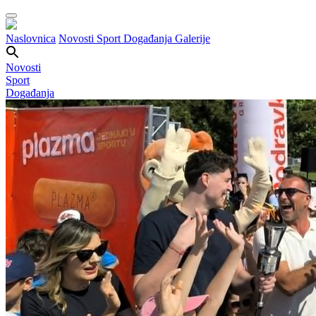
Naslovnica
Novosti
Sport
Događanja
Galerije
Novosti
Sport
Događanja