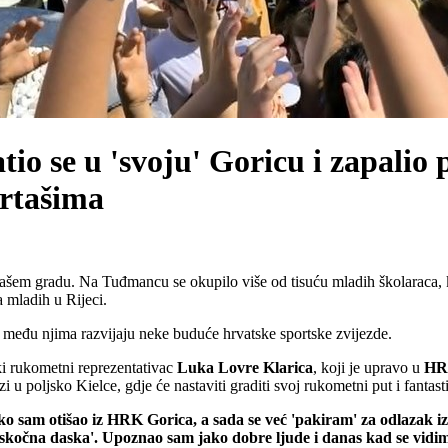
o se u 'svoju' Goricu i zapalio
ortašima
em gradu. Na Tuđmancu se okupilo više od tisuću mladih školaraca, koji
 mladih u Rijeci.
 među njima razvijaju neke buduće hrvatske sportske zvijezde.
ki rukometni reprezentativac
Luka
Lovre
Klarica
, koji je upravo u
HR
i u poljsko Kielce, gdje će nastaviti graditi svoj rukometni put i fantast
ako sam otišao iz HRK Gorica, a sada se već 'pakiram' za odlazak iz
odskočna daska'. Upoznao sam jako dobre ljude i danas kad se vidim