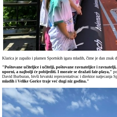
Klarica je zapalio i plamen Sportskih igara mladih, čime je dan znak 
"Poštovane učiteljice i učitelji, poštovane ravnateljice i ravnate
uporni, a najbolji će pobijediti. I morate se dražati fair-playa,"
por
David Burburan, bivši hrvatski reprezentativac i direktor natjecanja 
mladih i Velike Gorice traje već dugi niz godina."