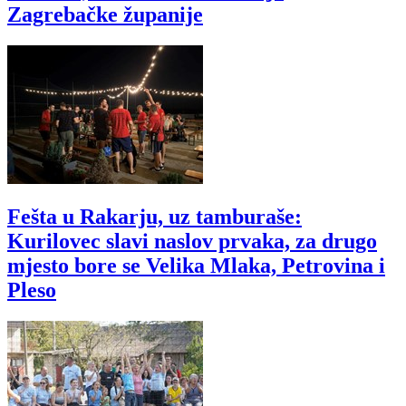
Zagrebačke županije
Fešta u Rakarju, uz tamburaše:
Kurilovec slavi naslov prvaka, za drugo
mjesto bore se Velika Mlaka, Petrovina i
Pleso