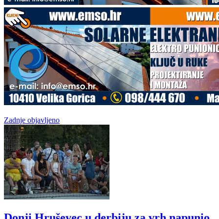
Zadnje objavljeno
Donji Hruševec u derbiju za vrh napunio