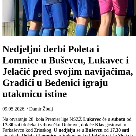
Nedjeljni derbi Poleta i
Lomnice u Buševcu, Lukavec i
Jelačić pred svojim navijačima,
Gradići u Bedenici igraju
utakmicu istine
09.05.2026. / Damir Žbulj
Na otvaranju 28. kola Premier lige NSZŽ
Lukavec
će u
subotu
od
17.30 sati
dočekati vrbovečku Dubravu, dok će
Klas
gostovati u
Farkaševcu kod Zrinskog. U
nedjelju
se u
Buševcu
od
17.30 sati
igra derbi
Poleta
i
Lomnice
, u Vukovinu kod
Jelačića
stiže Sloga iz