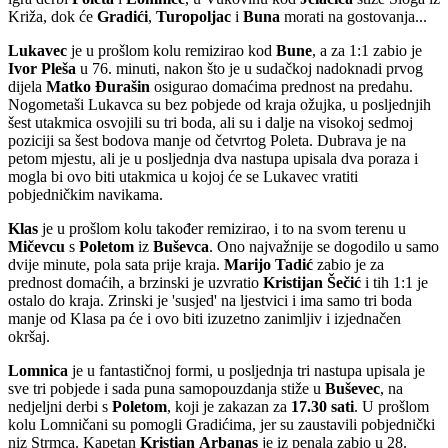
Križa, dok će
Gradići
,
Turopoljac
i
Buna
morati na gostovanja...
Lukavec
je u prošlom kolu remizirao kod
Bune
, a za 1:1 zabio je
Ivor
Pleša
u 76. minuti, nakon što je u sudačkoj nadoknadi prvog
dijela
Matko
Đurašin
osigurao domaćima prednost na predahu.
Nogometaši Lukavca su bez pobjede od kraja ožujka, u posljednjih
šest utakmica osvojili su tri boda, ali su i dalje na visokoj sedmoj
poziciji sa šest bodova manje od četvrtog Poleta. Dubrava je na
petom mjestu, ali je u posljednja dva nastupa upisala dva poraza i
mogla bi ovo biti utakmica u kojoj će se Lukavec vratiti
pobjedničkim navikama.
Klas
je u prošlom kolu također remizirao, i to na svom terenu u
Mičevcu
s
Poletom
iz
Buševca
. Ono najvažnije se dogodilo u samo
dvije minute, pola sata prije kraja.
Marijo
Tadić
zabio je za
prednost domaćih, a brzinski je uzvratio
Kristijan
Šečić
i tih 1:1 je
ostalo do kraja. Zrinski je 'susjed' na ljestvici i ima samo tri boda
manje od Klasa pa će i ovo biti izuzetno zanimljiv i izjednačen
okršaj.
Lomnica
je u fantastičnoj formi, u posljednja tri nastupa upisala je
sve tri pobjede i sada puna samopouzdanja stiže u
Buševec
, na
nedjeljni derbi s
Poletom
, koji je zakazan za
17.30 sati
. U prošlom
kolu Lomničani su pomogli Gradićima, jer su zaustavili pobjednički
niz Strmca. Kapetan
Kristian
Arbanas
je iz penala zabio u 28.