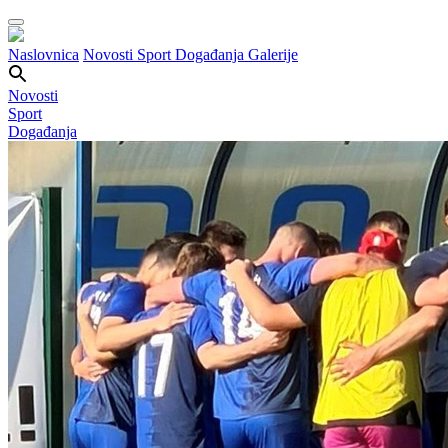
Naslovnica
Novosti
Sport
Događanja
Galerije
Novosti
Sport
Događanja