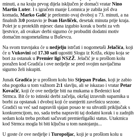
minuti, a na kraju prvog dijela isključen je domaći vratar
Nino
Martin
Luter
. I s igračem manje Lomnica je zabila još dva
komada,
Marko
Galić
je prelomio ovaj dvoboj u 73. minuti, a na
finalnih
3:0
postavio je
Ivan
Havliček
, desetak minuta prije kraja.
Polet je u proteklih mjesec dana izgubio korak u borbi za vrh
ljestvice, ali ovakav derbi sigurno će probuditi dodatni motiv
domaćim nogometašima u Buševcu.
Na svom travnjaku će u
nedjelju
istrčati i nogometaši
Jelačića
, koji
će u
Vukovini
od
17.30 sati
ugostiti Slogu iz Križa, ekipu koja se
bori za ostanak u
Premier ligi NSZŽ
. Jelačić je u prošlom kolu
poražen kod Gradića i ove nedjelje se pred svojim navijačima
sigurno želi iskupiti.
Junak
Gradića
je u prošlom kolu bio
Stjepan
Pralas
, koji je zabio
oba pogotka u tom važnom
2:1
slavlju, ali se iskazao i vratar
Petar
Kovačić
, koji će ove nedjelje biti na mukama u Bedenici kod
Strmca. Bit će to istinski derbi začelja, okršaj izravnih suparnika u
borbi za opstanak i dvoboj koji će usmjeriti završnicu sezone.
Gradići su već sad napravili sjajan posao te su uhvatili priključak s
konkurencijom, no, sada treba napraviti taj dodatni korak i u zadnjih
sedam kola treba probati sačuvati premierligaški status. Utakmica
kod Strmca mogla bi biti ključna u tom nastojanju...
U goste će ove nedjelje i
Turopoljac
, koji je u prošlom kolu u