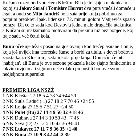
Kučama uzeo bod vodećem Kloštru. Bila je to sjajna utakmica u
kojoj su
Jakov
Saraf
i
Tomislav
Horvat
dva puta vraćali domaće u
egal, a onda se
Mijo
Jandriš
pola sata prije kraja pobrinuo za
potpuni preokret. Ipak, lider se u 72. minuti golom Matijevića spasio
poraza. Bit će to sada kod Bestovja jedna malo drugačija utakmica,
a Kučani su maksimalno motivirani da prekinu niz bez pobjede, koji
traje sada već četiri kola.
Bunu
očekuje težak posao na gostovanju kod trećeplasirane Lonje,
koja još uvijek ima teoretske šanse u borbi za titulu, s devet bodova
zaostatka za Kloštrom, sedam kola prije kraja. Domaćin će biti
'nabrijan', ali Buna je ove sezone pokazala kako sjajno funkcionira u
takvim uvjetima i sigurno neće olako prepustiti bodove svom
nedjeljnom suparniku.
PREMIER LIGA NSZŽ
1 NK Kloštar 27 18 5 4 78 34 +44 59
2 NK Sutla-Laduč (-1) 27 18 2 7 70 46 +24 55
3 NK Lonja 27 15 5 7 51 27 +24 50
4 NK Polet (Bu) 27 14 4 9 50 32 +18 46
5 NK Dubrava 27 14 3 10 50 43 +7 45
6 NK Sava (D) 27 12 5 10 42 36 +6 41
7 NK Lukavec 27 11 7 9 36 35 +1 40
8 NK Buna 27 10 9 8 42 44 -2 39