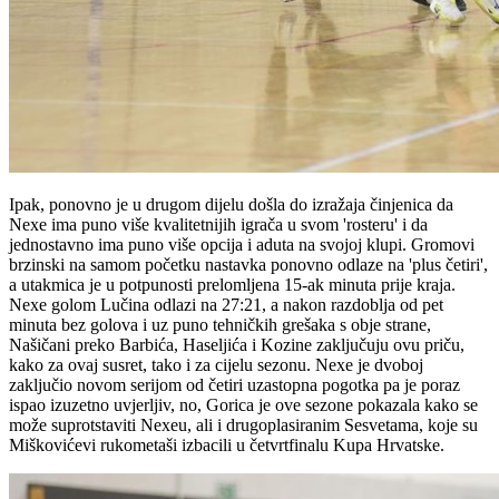
Ipak, ponovno je u drugom dijelu došla do izražaja činjenica da
Nexe ima puno više kvalitetnijih igrača u svom 'rosteru' i da
jednostavno ima puno više opcija i aduta na svojoj klupi. Gromovi
brzinski na samom početku nastavka ponovno odlaze na 'plus četiri',
a utakmica je u potpunosti prelomljena 15-ak minuta prije kraja.
Nexe golom Lučina odlazi na 27:21, a nakon razdoblja od pet
minuta bez golova i uz puno tehničkih grešaka s obje strane,
Našičani preko Barbića, Haseljića i Kozine zaključuju ovu priču,
kako za ovaj susret, tako i za cijelu sezonu. Nexe je dvoboj
zaključio novom serijom od četiri uzastopna pogotka pa je poraz
ispao izuzetno uvjerljiv, no, Gorica je ove sezone pokazala kako se
može suprotstaviti Nexeu, ali i drugoplasiranim Sesvetama, koje su
Miškovićevi rukometaši izbacili u četvrtfinalu Kupa Hrvatske.