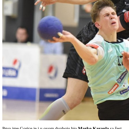
Prvo ime Gorice je i u ovom dvoboju bio
Marko
Karaula
sa šest