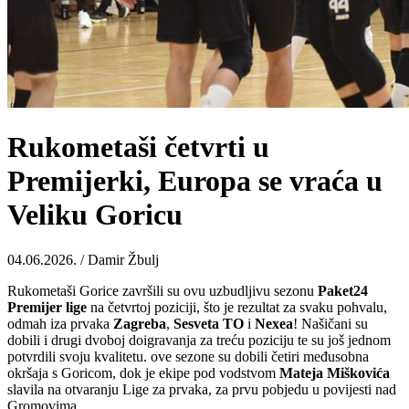
Rukometaši četvrti u
Premijerki, Europa se vraća u
Veliku Goricu
04.06.2026. / Damir Žbulj
Rukometaši Gorice završili su ovu uzbudljivu sezonu
Paket24
Premijer lige
na četvrtoj poziciji, što je rezultat za svaku pohvalu,
odmah iza prvaka
Zagreba
,
Sesveta
TO
i
Nexea
! Našičani su
dobili i drugi dvoboj doigravanja za treću poziciju te su još jednom
potvrdili svoju kvalitetu. ove sezone su dobili četiri međusobna
okršaja s Goricom, dok je ekipe pod vodstvom
Mateja
Miškovića
slavila na otvaranju Lige za prvaka, za prvu pobjedu u povijesti nad
Gromovima.