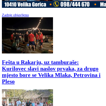
Zadnje objavljeno
Fešta u Rakarju, uz tamburaše:
Kurilovec slavi naslov prvaka, za drugo
mjesto bore se Velika Mlaka, Petrovina i
Pleso