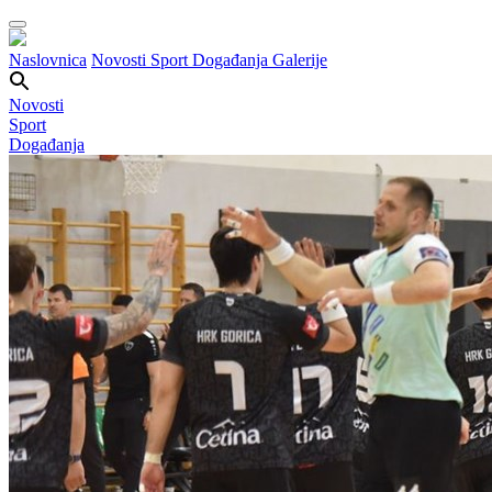
Naslovnica
Novosti
Sport
Događanja
Galerije
Novosti
Sport
Događanja