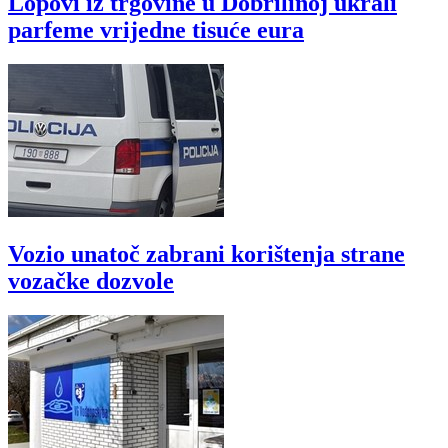
Lopovi iz trgovine u Dobrilinoj ukrali
parfeme vrijedne tisuće eura
Vozio unatoč zabrani korištenja strane
vozačke dozvole