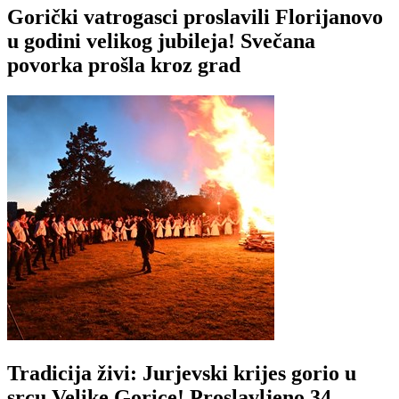
Gorički vatrogasci proslavili Florijanovo
u godini velikog jubileja! Svečana
povorka prošla kroz grad
Tradicija živi: Jurjevski krijes gorio u
srcu Velike Gorice! Proslavljeno 34.