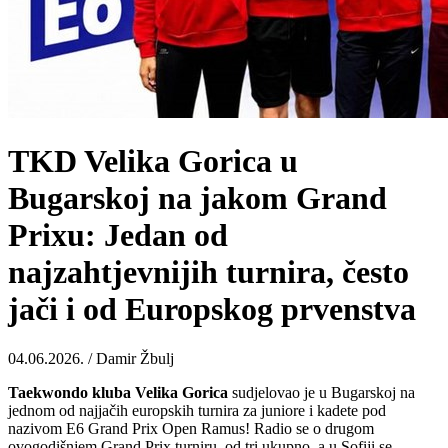
TKD Velika Gorica u
Bugarskoj na jakom Grand
Prixu: Jedan od
najzahtjevnijih turnira, često
jači i od Europskog prvenstva
04.06.2026. / Damir Žbulj
Taekwondo kluba Velika Gorica
sudjelovao je u Bugarskoj na
jednom od najjačih europskih turnira za juniore i kadete pod
nazivom E6 Grand Prix Open Ramus! Radio se o drugom
ovogodišnjem Grand Prix turniru, od tri ukupno, a u Sofiji se