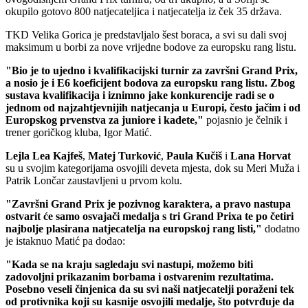
okupilo gotovo 800 natjecateljica i natjecatelja iz ček 35 država.
TKD Velika Gorica je predstavljalo šest boraca, a svi su dali svoj
maksimum u borbi za nove vrijedne bodove za europsku rang listu.
"Bio je to ujedno i kvalifikacijski turnir za završni Grand Prix,
a nosio je i E6 koeficijent bodova za europsku rang listu. Zbog
sustava kvalifikacija i iznimno jake konkurencije radi se o
jednom od najzahtjevnijih natjecanja u Europi, često jačim i od
Europskog prvenstva za juniore i kadete,"
pojasnio je čelnik i
trener goričkog kluba, Igor Matić.
Lejla
Lea
Kajfeš
,
Matej
Turković
,
Paula
Kučiš
i
Lana
Horvat
su u svojim kategorijama osvojili deveta mjesta, dok su Meri Muža i
Patrik Lončar zaustavljeni u prvom kolu.
"Završni Grand Prix je pozivnog karaktera, a pravo nastupa
ostvarit će samo osvajači medalja s tri Grand Prixa te po četiri
najbolje plasirana natjecatelja na europskoj rang listi,"
dodatno
je istaknuo Matić pa dodao:
"Kada se na kraju sagledaju svi nastupi, možemo biti
zadovoljni prikazanim borbama i ostvarenim rezultatima.
Posebno veseli činjenica da su svi naši natjecatelji poraženi tek
od protivnika koji su kasnije osvojili medalje, što potvrđuje da