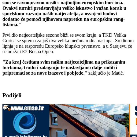
smo se ravnopravno nosili s najboljim europskim borcima.
Ovakvi turniri predstavljaju veliko iskustvo i važan korak u
sportskom razvoju naših natjecatelja, a osvojeni bodovi
dodatno će pomoći njihovom napretku na europskim rang-
listama."
Prvi dio natjecateljske sezone bliži se svom kraju, a TKD Velika
Gorica se sprema za još dva velika međunarodna nastupa. Sredinom
lipnja je na rasporedu Europsko klupsko prvenstvo, a u Sarajevu će
se održati E2 Bosna Open.
"Za kraj čestitam svim našim natjecateljima na prikazanim
borbama, trudu i zalaganju te nastavljamo dalje raditi i
pripremati se za nove izazove i pobjede,"
zaključio je Matić.
Podijeli