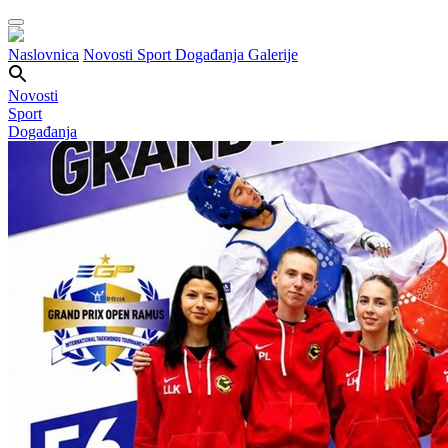
Naslovnica
Novosti
Sport
Događanja
Galerije
Novosti
Sport
Događanja