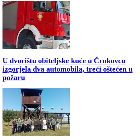
U dvorištu obiteljske kuće u Črnkovcu
izgorjela dva automobila, treći oštećen u
požaru