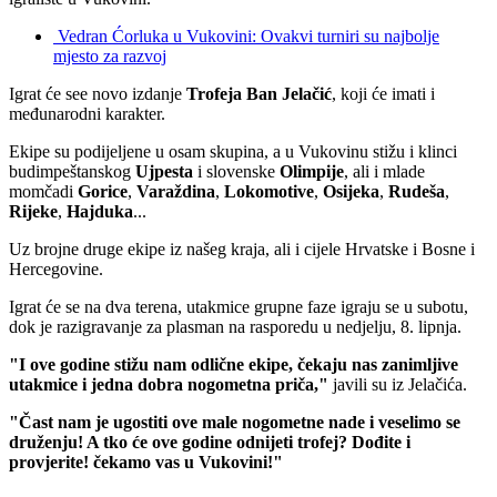
Vedran Ćorluka u Vukovini: Ovakvi turniri su najbolje
mjesto za razvoj
Igrat će see novo izdanje
Trofeja
Ban
Jelačić
, koji će imati i
međunarodni karakter.
Ekipe su podijeljene u osam skupina, a u Vukovinu stižu i klinci
budimpeštanskog
Ujpesta
i slovenske
Olimpije
, ali i mlade
momčadi
Gorice
,
Varaždina
,
Lokomotive
,
Osijeka
,
Rudeša
,
Rijeke
,
Hajduka
...
Uz brojne druge ekipe iz našeg kraja, ali i cijele Hrvatske i Bosne i
Hercegovine.
Igrat će se na dva terena, utakmice grupne faze igraju se u subotu,
dok je razigravanje za plasman na rasporedu u nedjelju, 8. lipnja.
"I ove godine stižu nam odlične ekipe, čekaju nas zanimljive
utakmice i jedna dobra nogometna priča,"
javili su iz Jelačića.
"Čast nam je ugostiti ove male nogometne nade i veselimo se
druženju! A tko će ove godine odnijeti trofej? Dođite i
provjerite! čekamo vas u Vukovini!"