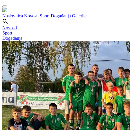
Naslovnica
Novosti
Sport
Događanja
Galerije
Novosti
Sport
Događanja