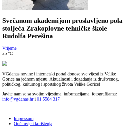
Svečanom akademijom proslavljeno pola
stoljeća Zrakoplovne tehničke škole
Rudolfa Perešina
Vrijeme
25
°C
VGdanas novine i internetski portal donose sve vijesti iz Velike
Gorice na jednom mjestu. Aktualnosti i događanja iz društvenog,
političkog, kulturnog i sportskog života Velike Gorice!
Javite nam se sa svojim vijestima, informacijama, fotografijama:
info@vgdanas.hr
i
01 5584 317
Impressum
Opći uvjeti korištenja