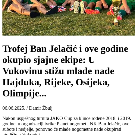
Trofej Ban Jelačić i ove godine
okupio sjajne ekipe: U
Vukovinu stižu mlade nade
Hajduka, Rijeke, Osijeka,
Olimpije...
06.06.2025. / Damir Žbulj
Nakon uspješnog turnira JAKO Cup za klince rođene 2018. i 2019.
godine, u organizaciji tvrtke Planet nogomet i NK Ban Jelačić, ove
subote i nedjelje, ponovno će mlade nogometne nade okupirati
igralište u Vukovini.