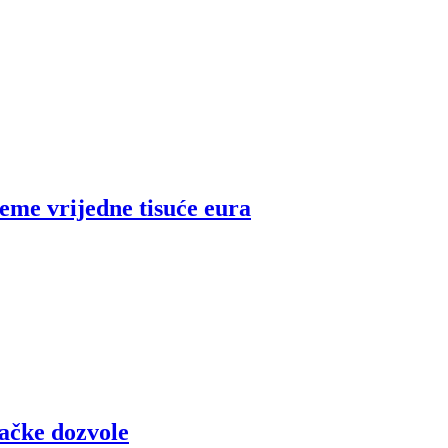
feme vrijedne tisuće eura
začke dozvole