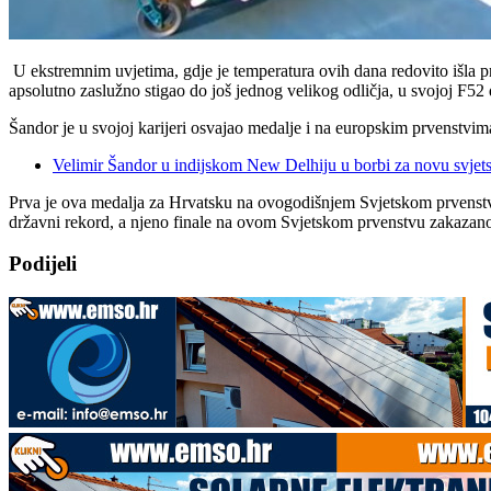
U ekstremnim uvjetima, gdje je temperatura ovih dana redovito išla pre
apsolutno zaslužno stigao do još jednog velikog odličja, u svojoj F52 
Šandor je u svojoj karijeri osvajao medalje i na europskim prvenstvima
Velimir Šandor u indijskom New Delhiju u borbi za novu svjets
Prva je ova medalja za Hrvatsku na ovogodišnjem Svjetskom prvenstvu,
državni rekord, a njeno finale na ovom Svjetskom prvenstvu zakazano
Podijeli