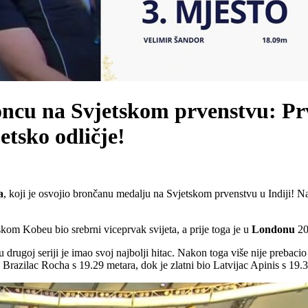
oncu na Svjetskom prvenstvu: Pr
jetsko odličje!
a
, koji je osvojio brončanu medalju na Svjetskom prvenstvu u Indiji! Naš
nskom Kobeu bio srebrni viceprvak svijeta, a prije toga je u
Londonu
20
drugoj seriji je imao svoj najbolji hitac. Nakon toga više nije prebaci
 Brazilac Rocha s 19.29 metara, dok je zlatni bio Latvijac Apinis s 19.