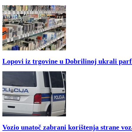
Lopovi iz trgovine u Dobrilinoj ukrali par
Vozio unatoč zabrani korištenja strane vo