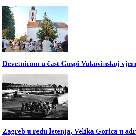
Devetnicom u čast Gospi Vukovinskoj vjer
Zagreb u redu letenja, Velika Gorica u ad