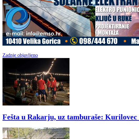
Zadnje objavljeno
Fešta u Rakarju, uz tamburaše: Kurilovec s