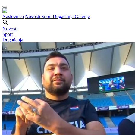
Naslovnica
Novosti
Sport
Događanja
Galerije
Novosti
Sport
Događanja