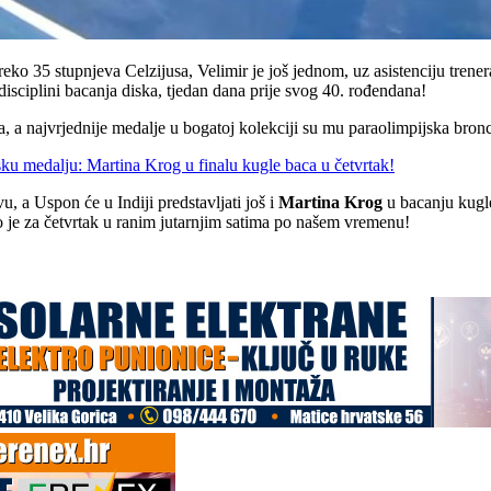
ko 35 stupnjeva Celzijusa, Velimir je još jednom, uz asistenciju trenera
disciplini bacanja diska, tjedan dana prije svog 40. rođendana!
, a najvrjednije medalje u bogatoj kolekciji su mu paraolimpijska bronca
ku medalju: Martina Krog u finalu kugle baca u četvrtak!
 a Uspon će u Indiji predstavljati još i
Martina
Krog
u bacanju kugle
 je za četvrtak u ranim jutarnjim satima po našem vremenu!