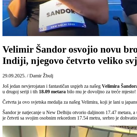
Velimir Šandor osvojio novu br
Indiji, njegovo četvrto veliko sv
29.09.2025. / Damir Žbulj
Još jedan nevjerojatan i fantastičan uspjeh za našeg
Velimira Šandor
u drugoj seriji i tih
18.09 metara
bilo mu je dovoljno za treće mjesto!
Četvrta ja ovo svjetska medalja za našeg Velimira, koji je lani u japa
Šandor je natjecanje u New Delhiju otvorio daljinom 17.47 metara, a u 
je četvrti sa svojim osobnim rekordom 17.54 metra, srebro je dohvatio