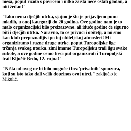
mesa, poput rižota s povrćem i nitko zaista neće ostati gladan, a
niti žedan!"
"Iako nema dječjih utrka, sjajno je što je prijavljeno puno
mladih, u onoj kategoriji do 20 godina. Ove godine nam je to
malo organizacijski bilo preizazovno, ali iduće godine će sigurno
biti i dječjih utrka. Naravno, to će privući i obitelji, a mi smo
kao klub prepoznatljivi po toj obiteljskoj atmosferi! Mi
organiziramo i razne druge utrke, poput Turopoljske lige
trčanja svakog utorka, zimi imamo Turopoljsku trail ligu svake
subote, a ove godine ćemo treći put organizirati i Turopoljski
trail Ključić Brdo, 12. rujna!"
"Ništa od ovog ne bi bilo moguće i bez 'privatnih' sponzora,
koji su isto tako dali velik doprinos ovoj utrci,"
zaključio je
Mikulić.