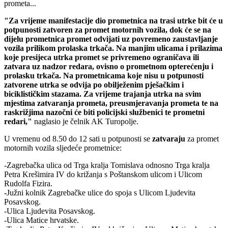
prometa...
"Za vrijeme manifestacije dio prometnica na trasi utrke bit će u
potpunosti zatvoren za promet motornih vozila, dok će se na
dijelu prometnica promet odvijati uz povremeno zaustavljanje
vozila prilikom prolaska trkača. Na manjim ulicama i prilazima
koje presijeca utrka promet se privremeno ograničava ili
zatvara uz nadzor redara, ovisno o prometnom opterećenju i
prolasku trkača. Na prometnicama koje nisu u potpunosti
zatvorene utrka se odvija po obilježenim pješačkim i
biciklističkim stazama. Za vrijeme trajanja utrka na svim
mjestima zatvaranja prometa, preusmjeravanja prometa te na
raskrižjima nazočni će biti policijski službenici te prometni
redari,"
naglasio je čelnik AK Turopolje.
U vremenu od 8.50 do 12 sati u potpunosti se
zatvaraju
za promet
motornih vozila sljedeće prometnice:
-Zagrebačka ulica od Trga kralja Tomislava odnosno Trga kralja
Petra Krešimira IV do križanja s Poštanskom ulicom i Ulicom
Rudolfa Fizira.
-Južni kolnik Zagrebačke ulice do spoja s Ulicom Ljudevita
Posavskog.
-Ulica Ljudevita Posavskog.
-Ulica Matice hrvatske.