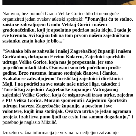
Naravno, bez pomoći Grada Velike Gorice bilo bi nemoguće
organizirati jedan ovakav atletski spektakl:
"Ponavljat ću to stalno,
zaista se zahvaljujem Gradu Velikoj Gorici i našem
gradonačelniku, koji je apsolutno podržao našu ideju. I tada je
sve krenulo. Svi koji su bili na tom prvom našem zajedničkom
sastanku znaju kako je bilo..."
"Svakako bih se zahvalio i našoj Zagrebačkoj županiji i našem
Goričaninu, dožupanu Ervinu Kolarcu, Zajednici sportskih
udruga Velike Gorice, koja nas je prepoznala, jer smo
poprilično mladi klub. Osnovani smo tek početkom prošle
godine. Brzo rastemo, imamo stotinjak članova i članica.
Svakako se zahvaljujemo Turističkoj zajednici i direktorici
Maji. I na podršci za sve ostale naše utrke i lige, također i
Turističkoj zajednici Zagrebačke županije i Vatrogasnoj
zajednici Velike Gorice, koja će osiguravati trasu utrke, zajedno
s PU Velika Gorica. Moram spomenuti i Zajednicu športskih
udruga i saveza Zagrebačke županije, a posebno i sve
volontere, kojih ima stotinjak. Ovakva utrka je jedan ogroman
projekt i zahtjeva puno ljudi uz cestu i na samom događanju,"
i
posebno je naglasio Mikulić.
Izuzetno važna informacija je vezana uz nedjeljno zatvaranje