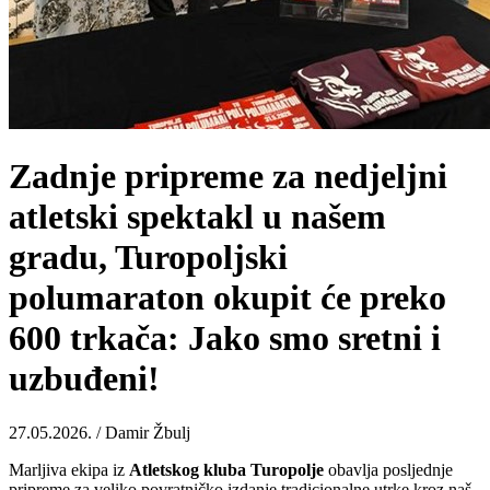
Zadnje pripreme za nedjeljni
atletski spektakl u našem
gradu, Turopoljski
polumaraton okupit će preko
600 trkača: Jako smo sretni i
uzbuđeni!
27.05.2026. / Damir Žbulj
Marljiva ekipa iz
Atletskog kluba Turopolje
obavlja posljednje
pripreme za veliko povratničko izdanje tradicionalne utrke kroz naš