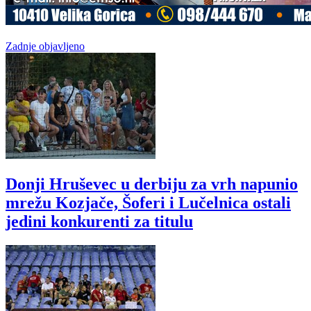
Zadnje objavljeno
Donji Hruševec u derbiju za vrh napunio
mrežu Kozjače, Šoferi i Lučelnica ostali
jedini konkurenti za titulu