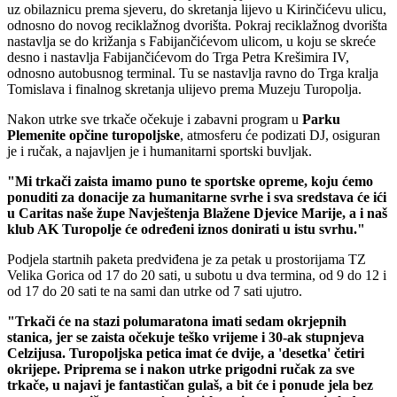
uz obilaznicu prema sjeveru, do skretanja lijevo u Kirinčićevu ulicu,
odnosno do novog reciklažnog dvorišta. Pokraj reciklažnog dvorišta
nastavlja se do križanja s Fabijančićevom ulicom, u koju se skreće
desno i nastavlja Fabijančićevom do Trga Petra Krešimira IV,
odnosno autobusnog terminal. Tu se nastavlja ravno do Trga kralja
Tomislava i finalnog skretanja ulijevo prema Muzeju Turopolja.
Nakon utrke sve trkače očekuje i zabavni program u
Parku
Plemenite opčine turopoljske
, atmosferu će podizati DJ, osiguran
je i ručak, a najavljen je i humanitarni sportski buvljak.
"Mi trkači zaista imamo puno te sportske opreme, koju ćemo
ponuditi za donacije za humanitarne svrhe i sva sredstava će ići
u Caritas naše župe Navještenja Blažene Djevice Marije, a i naš
klub AK Turopolje će određeni iznos donirati u istu svrhu."
Podjela startnih paketa predviđena je za petak u prostorijama TZ
Velika Gorica od 17 do 20 sati, u subotu u dva termina, od 9 do 12 i
od 17 do 20 sati te na sami dan utrke od 7 sati ujutro.
"Trkači će na stazi polumaratona imati sedam okrjepnih
stanica, jer se zaista očekuje teško vrijeme i 30-ak stupnjeva
Celzijusa. Turopoljska petica imat će dvije, a 'desetka' četiri
okrijepe. Priprema se i nakon utrke prigodni ručak za sve
trkače, u najavi je fantastičan gulaš, a bit će i ponude jela bez