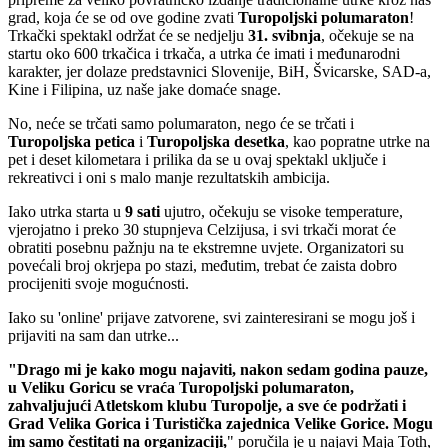
grad, koja će se od ove godine zvati
Turopoljski
polumaraton
!
Trkački spektakl održat će se nedjelju
31. svibnja
, očekuje se na
startu oko 600 trkačica i trkača, a utrka će imati i međunarodni
karakter, jer dolaze predstavnici Slovenije, BiH, Švicarske, SAD-a,
Kine i Filipina, uz naše jake domaće snage.
No, neće se trčati samo polumaraton, nego će se trčati i
Turopoljska
petica
i
Turopoljska
desetka
, kao popratne utrke na
pet i deset kilometara i prilika da se u ovaj spektakl uključe i
rekreativci i oni s malo manje rezultatskih ambicija.
Iako utrka starta u
9 sati
ujutro, očekuju se visoke temperature,
vjerojatno i preko 30 stupnjeva Celzijusa, i svi trkači morat će
obratiti posebnu pažnju na te ekstremne uvjete. Organizatori su
povećali broj okrjepa po stazi, međutim, trebat će zaista dobro
procijeniti svoje mogućnosti.
Iako su 'online' prijave zatvorene, svi zainteresirani se mogu još i
prijaviti na sam dan utrke...
"Drago mi je kako mogu najaviti, nakon sedam godina pauze,
u Veliku Goricu se vraća Turopoljski polumaraton,
zahvaljujući Atletskom klubu Turopolje, a sve će podržati i
Grad Velika Gorica i Turistička zajednica Velike Gorice. Mogu
im samo čestitati na organizaciji,
" poručila je u najavi Maja Toth,