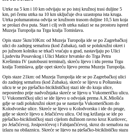
Utrke na 5 km i 10 km odvijaju se po istoj kružnoj trasi duljine 5
km, pri čemu utrka na 10 km uključuje dva uzastopna ista kruga.
Utrka polumaratona odvija se kružnom trasom duljine 10,5 km koja
se prolazi dva puta. Start i cilj svih utrka nalazi se na prostoru ispred
Muzeja Turopolja na Trgu kralja Tomislava.
Opis staze 5km/10Km: od Muzeja Turopolja ide se po Zagrebačkoj
ulici do zadnjeg semafora (kod Zubaka), radi se polukružni okret i
po južnom kolniku se trkači vraćaju u grad, nastavljaju po Ulici
Ljudevita Posavskog i Ulici Matice hrvatske do Trga Petra
Krešimira IV (autobusni terminal), skreću lijevo i idu prema Trgu
kralja Tomislava, gdje opet skreću lijevo prema Muzeju Turopolja.
Opis staze 21km: od Muzeja Turopolja ide se po Zagrebačkoj ulici
do zadnjeg semafora (kod Zubaka), skreće se lijevu u Poštansku
ulicu te se po pješačko-biciklističkoj stazi ide do kraja ulice,
neposredno prije nadvožnjaka skreće se lijevu u Vukomeričku ulicu.
U Vukomeričkoj ulici se ide lijevo u odvojak prema A.K.Miošića
gdje se radi polukružni okret pa se nastavlja Vukomeričkom do
Kolodvorske ulice. Skreće se lijevo u Kolodvorsku i ide do pruge,
gdje se skreće lijevo u Jelačićevu ulicu. Od tog križanja se ide po
pješačko-biciklističkoj stazi cijelom dužinom ravno kroz Kurilovec,
po Jelačićevoj, Josipovićevoj i Fabijančićevoj, skroz do semafora na
izlazu na obilaznicu. Skreće se lijevo na pješačko-biciklističku stazu