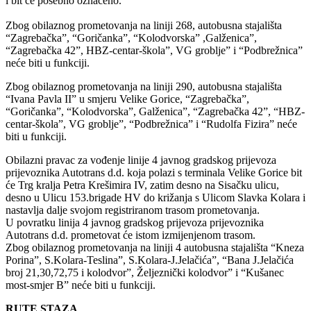
i bit će posebno označeno.
Zbog obilaznog prometovanja na liniji 268, autobusna stajališta
“Zagrebačka”, “Goričanka”, “Kolodvorska” ,Galženica”,
“Zagrebačka 42”, HBZ-centar-škola”, VG groblje” i “Podbrežnica”
neće biti u funkciji.
Zbog obilaznog prometovanja na liniji 290, autobusna stajališta
“Ivana Pavla II” u smjeru Velike Gorice, “Zagrebačka”,
“Goričanka”, “Kolodvorska”, Galženica”, “Zagrebačka 42”, “HBZ-
centar-škola”, VG groblje”, “Podbrežnica” i “Rudolfa Fizira” neće
biti u funkciji.
Obilazni pravac za vođenje linije 4 javnog gradskog prijevoza
prijevoznika Autotrans d.d. koja polazi s terminala Velike Gorice bit
će Trg kralja Petra Krešimira IV, zatim desno na Sisačku ulicu,
desno u Ulicu 153.brigade HV do križanja s Ulicom Slavka Kolara i
nastavlja dalje svojom registriranom trasom prometovanja.
U povratku linija 4 javnog gradskog prijevoza prijevoznika
Autotrans d.d. prometovat će istom izmijenjenom trasom.
Zbog obilaznog prometovanja na liniji 4 autobusna stajališta “Kneza
Porina”, S.Kolara-Teslina”, S.Kolara-J.Jelačića”, “Bana J.Jelačića
broj 21,30,72,75 i kolodvor”, Željeznički kolodvor” i “Kušanec
most-smjer B” neće biti u funkciji.
RUTE STAZA