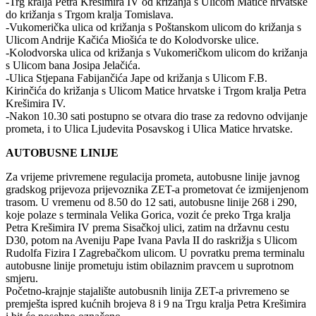
-Trg kralja Petra Krešimira IV od križanja s Ulicom Matice hrvatske
do križanja s Trgom kralja Tomislava.
-Vukomerička ulica od križanja s Poštanskom ulicom do križanja s
Ulicom Andrije Kačića Miošića te do Kolodvorske ulice.
-Kolodvorska ulica od križanja s Vukomeričkom ulicom do križanja
s Ulicom bana Josipa Jelačića.
-Ulica Stjepana Fabijančića Jape od križanja s Ulicom F.B.
Kirinčića do križanja s Ulicom Matice hrvatske i Trgom kralja Petra
Krešimira IV.
-Nakon 10.30 sati postupno se otvara dio trase za redovno odvijanje
prometa, i to Ulica Ljudevita Posavskog i Ulica Matice hrvatske.
AUTOBUSNE LINIJE
Za vrijeme privremene regulacija prometa, autobusne linije javnog
gradskog prijevoza prijevoznika ZET-a prometovat će izmijenjenom
trasom. U vremenu od 8.50 do 12 sati, autobusne linije 268 i 290,
koje polaze s terminala Velika Gorica, vozit će preko Trga kralja
Petra Krešimira IV prema Sisačkoj ulici, zatim na državnu cestu
D30, potom na Aveniju Pape Ivana Pavla II do raskrižja s Ulicom
Rudolfa Fizira I Zagrebačkom ulicom. U povratku prema terminalu
autobusne linije prometuju istim obilaznim pravcem u suprotnom
smjeru.
Početno-krajnje stajalište autobusnih linija ZET-a privremeno se
premješta ispred kućnih brojeva 8 i 9 na Trgu kralja Petra Krešimira