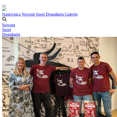
Naslovnica
Novosti
Sport
Događanja
Galerije
Novosti
Sport
Događanja