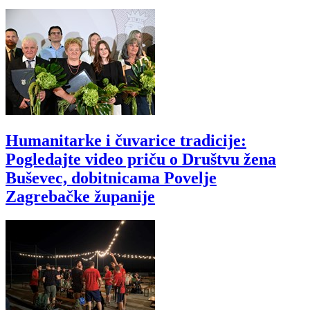
Humanitarke i čuvarice tradicije:
Pogledajte video priču o Društvu žena
Buševec, dobitnicama Povelje
Zagrebačke županije