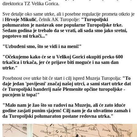
direktorica TZ Velika Gorica.
Sve detalje oko same utrke, ali i posebne regulacije prometa otkrio je
i
Hrvoje
Mikulić
, čelnik AK Turopolje:
"Turopoljski
polumaraton je nastavak one popularne Turopoljske trke.
Sedam godina je trebalo da se vrati, ali sada smo jako sretni,
pogotovo mi trkači..."
"Uzbuđeni smo, što se vidi i na meni!"
"Očekujemo kako će se u Velikoj Gorici okupiti preko 600
trkačica i trkača, jer će prijave biti moguće i na sam dan
utrke."
Posebnost ove utrke bit će start i cilj ispred Muzeja Turopolja:
"To
daje jedan 'povijesni' značaj našoj utrci, a sami start utrke dat
će Turopoljski banderij naše Plemenite opčine turopoljske -
pucnjem iz topa!"
"Malo nam je žao što su radovi na Muzeju, ali će zato iduće
godine zasjati punim sjajem! Cilj nam je da uhvatimo zamah i
da Turopoljski polumaraton postane redovna utrka."