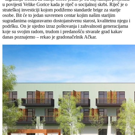
u povijesti Velike Gorice kada je riječ o socijalnoj skrbi. Riječ je o
strateškoj investiciji kojom podižemo standarde brige za starije
osobe. Bit će to jedan suvremen centar kojim našim starijim
sugrađanima osiguravamo dostojanstvenu starost, kvalitetnu njegu i
podršku. On je ujedno izraz poštovanja i zahvalnosti generacijama
koje su svojim radom, trudom i predanošću stvarale grad kakav
danas poznajemo – rekao je gradonačelnik Ačkar.