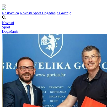
Naslovnica
Novosti
Sport
Događanja
Galerije
Novosti
Sport
Događanja