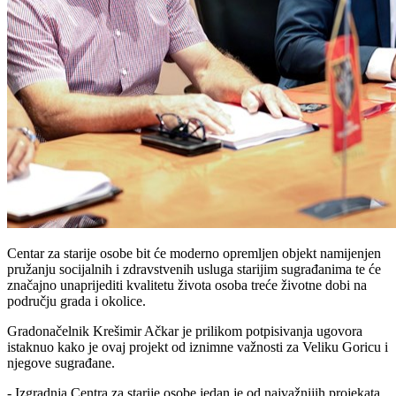
Centar za starije osobe bit će moderno opremljen objekt namijenjen
pružanju socijalnih i zdravstvenih usluga starijim sugrađanima te će
značajno unaprijediti kvalitetu života osoba treće životne dobi na
području grada i okolice.
Gradonačelnik Krešimir Ačkar je prilikom potpisivanja ugovora
istaknuo kako je ovaj projekt od iznimne važnosti za Veliku Goricu i
njegove sugrađane.
- Izgradnja Centra za starije osobe jedan je od najvažnijih projekata