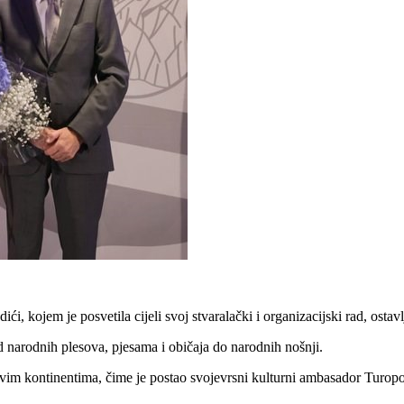
 kojem je posvetila cijeli svoj stvaralački i organizacijski rad, ostavlj
 narodnih plesova, pjesama i običaja do narodnih nošnji.
m kontinentima, čime je postao svojevrsni kulturni ambasador Turopolj