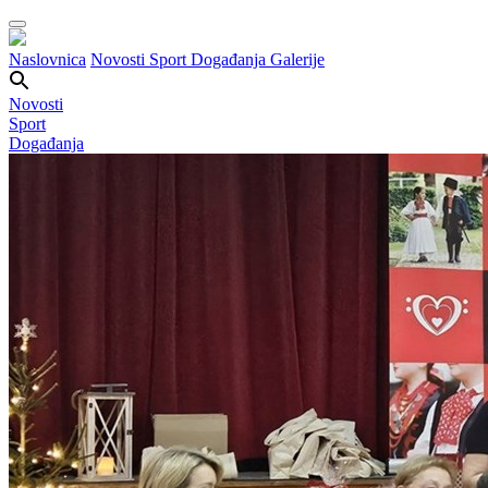
Naslovnica
Novosti
Sport
Događanja
Galerije
Novosti
Sport
Događanja