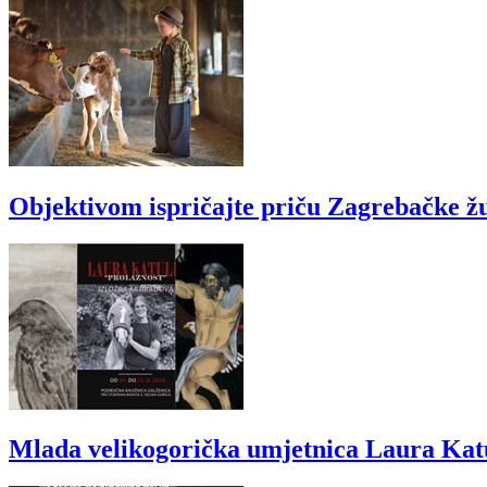
Objektivom ispričajte priču Zagrebačke ž
Mlada velikogorička umjetnica Laura Katul