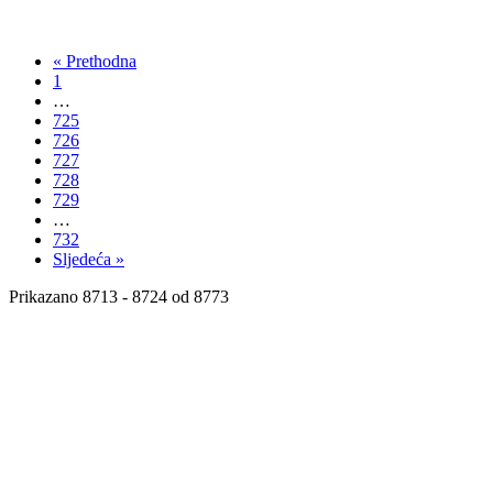
« Prethodna
1
…
725
726
727
728
729
…
732
Sljedeća »
Prikazano
8713 - 8724
od 8773