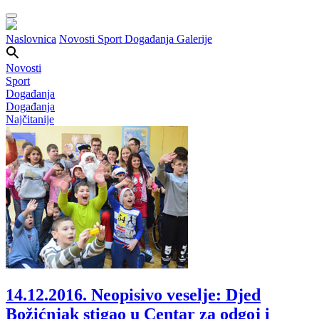
Naslovnica
Novosti
Sport
Događanja
Galerije
Novosti
Sport
Događanja
Događanja
Najčitanije
14.12.2016.
Neopisivo veselje: Djed
Božićnjak stigao u Centar za odgoj i