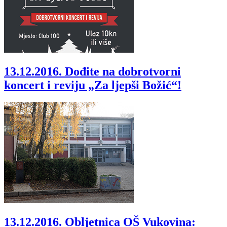
13.12.2016.
Dođite na dobrotvorni
koncert i reviju „Za ljepši Božić“!
13.12.2016.
Obljetnica OŠ Vukovina: