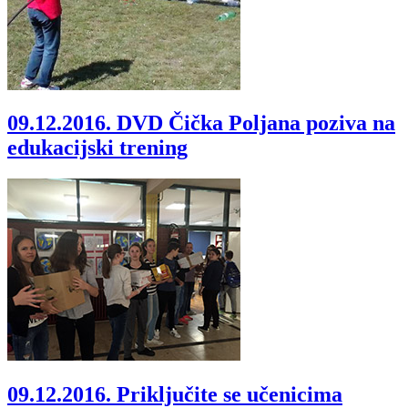
09.12.2016.
DVD Čička Poljana poziva na
edukacijski trening
09.12.2016.
Priključite se učenicima