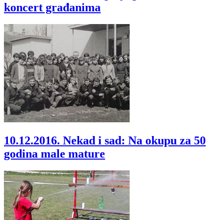
koncert građanima
10.12.2016.
Nekad i sad: Na okupu za 50
godina male mature