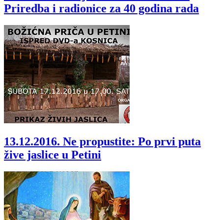
Priredba i radionice za 40 godina rada
13.12.2016.
Ne propustite: Po prvi puta
žive jaslice u Petini