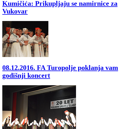
Kumičića: Prikupljaju se namirnice za
Vukovar
08.12.2016.
FA Turopolje poklanja vam
godišnji koncert