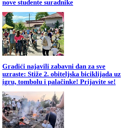
nove studente suradnike
Gradići najavili zabavni dan za sve
uzraste: Stiže 2. obiteljska biciklijada uz
igru, tombolu i palačinke! Prijavite se!