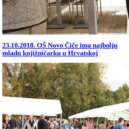
23.10.2018.
OŠ Novo Čiče ima najbolju
mladu knjižničarku u Hrvatskoj