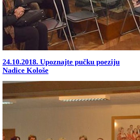
24.10.2018.
Upoznajte pučku poeziju
Nadice Kološe