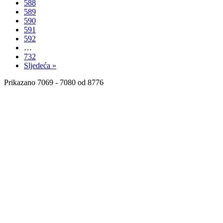
588
589
590
591
592
…
732
Sljedeća »
Prikazano
7069 - 7080
od 8776